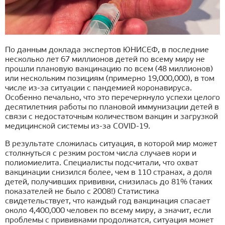
По данным доклада экспертов ЮНИСЕФ, в последние
несколько лет 67 миллионов детей по всему миру не
прошли плановую вакцинацию по всем (48 миллионов)
или нескольким позициям (примерно 19,000,000), в том
числе из-за ситуации с пандемией коронавируса.
Особенно печально, что это перечеркнуло успехи целого
десятилетния работы по плановой иммунизации детей в
связи с недостаточным количеством вакцин и загрузкой
медицинской системы из-за COVID-19.
В результате сложилась ситуация, в которой мир может
столкнуться с резким ростом числа случаев кори и
полиомиелита. Специалисты подсчитали, что охват
вакцинации снизился более, чем в 110 странах, а доля
детей, получивших прививки, снизилась до 81% (таких
показателей не было с 2008!) Статистика
свидетельствует, что каждый год вакцинация спасает
около 4,400,000 человек по всему миру, а значит, если
проблемы с прививками продолжатся, ситуация может