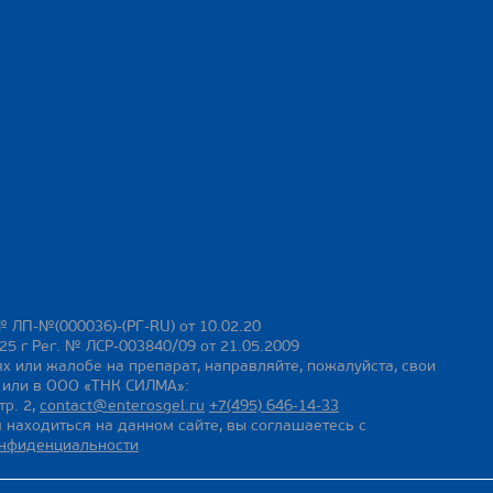
№ ЛП-№(000036)-(РГ-RU) от 10.02.20
25 г Рег. № ЛСР-003840/09 от 21.05.2009
х или жалобе на препарат, направляйте, пожалуйста, свои
ы или в ООО «ТНК СИЛМА»:
тр. 2,
contact@enterosgel.ru
+7(495) 646-14-33
 находиться на данном сайте, вы соглашаетесь с
онфиденциальности