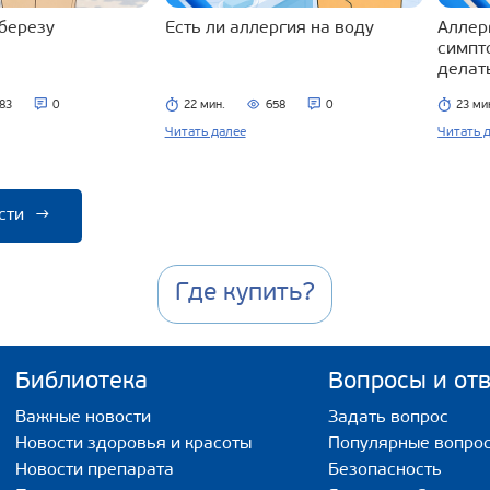
 березу
Есть ли аллергия на воду
Аллерг
симпт
делат
83
0
22 мин.
658
0
23 ми
Читать далее
Читать 
сти
→
Где купить?
Библиотека
Вопросы и от
Важные новости
Задать вопрос
Новости здоровья и красоты
Популярные вопро
Новости препарата
Безопасность