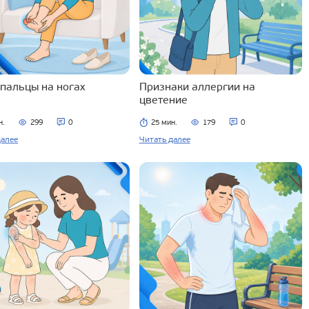
 пальцы на ногах
Признаки аллергии на
цветение
н.
299
0
25 мин.
179
0
далее
Читать далее