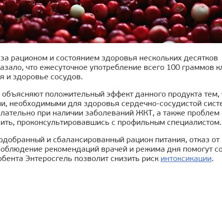
за рационом и состоянием здоровья нескольких десятков ч
азало, что ежесуточное употребление всего 100 граммов 
я и здоровье сосудов.
 объясняют положительный эффект данного продукта тем, 
, необходимыми для здоровья сердечно-сосудистой систем
лательно при наличии заболеваний ЖКТ, а также проблем
ить, проконсультировавшись с профильным специалистом.
одобранный и сбалансированный рацион питания, отказ от 
соблюдение рекомендаций врачей и режима дня помогут со
бента Энтеросгель позволит снизить риск
интоксикации
.