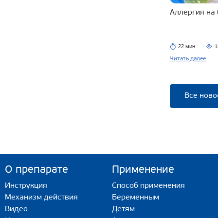
Аллергия на
22 мин.
1
Читать далее
Все ново
О препарате
Применение
Инструкция
Способ применения
Механизм действия
Беременным
Видео
Детям