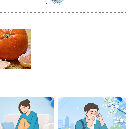
жно
?