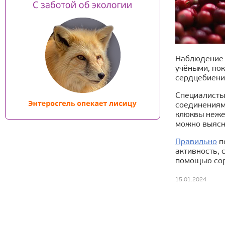
Наблюдение 
учёными, пок
сердцебиени
Специалисты
соединениями
клюквы неже
можно выясн
Правильно
п
активность, 
помощью сор
15.01.2024