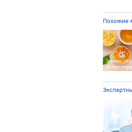
Похожие 
Зимние рец
детоксикац
Экспертн