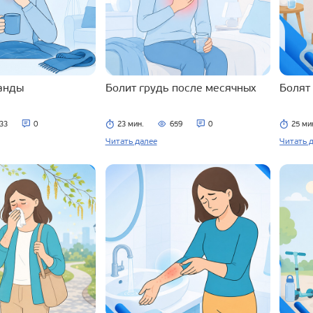
ланды
Болит грудь после месячных
Болят
33
0
23 мин.
659
0
25 ми
Читать далее
Читать 