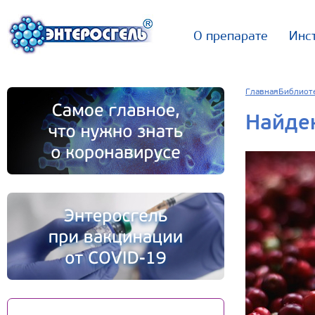
О препарате
Инс
Главная
Библиот
Найден