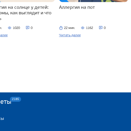
ия на солнце у детей:
Аллергия на пот
омы, как выглядит и что
ь
н.
1020
0
22 мин.
1162
0
далее
Читать далее
2185
веты
сы