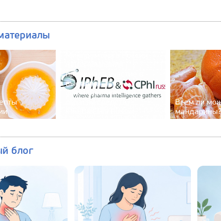
материалы
При поддержке
Минпромторга России
наша компания
принимала участие в
выставке
фармацевтической
епты
отрасли средств
Всем ли мо
ии
IPhEB&CPhI Russia
мандарины
ый блог