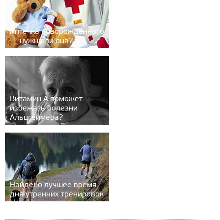
Аптечка новорожденного
— нужна ли она?
Витамин А поможет
избежать болезни
Альцгеймера?
Найдено лучшее время
дня утренних тренировок