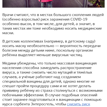
Врачи считают, что в местах большого скопления людей
(особенно взрослых) риск заражения COVID-19
особенно высок, в том числе, для детей, а значит, в
таких местах им тоже необходимо носить медицинские
маски.
В детских коллективах (например, в детскому саду)
носить маску необязательно — вероятность передачи
болезни между детьми ниже, поскольку организм
ребёнка выделяет меньше вирусных частиц.
Медики убеждены, что только массовая вакцинация
населения способна замедлить распространение
вируса, а также снизить число мутаций и тяжёлых
случаев, а учёные работают над созданием
специальной вакцины для детей, однако многие не
спешат пройти процедуру сами и не хотят делать
прививку ребёнку из страха столкнуться с возможными
побочными эффектами. В случае подобных опасений
стоит заранее подготовиться к вакцинации с помощью
курса сорбента Энтеросгель, чтобы
снизить риск