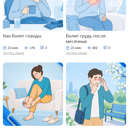
Как болят гланды
Болит грудь после
месячных
23 мин.
178
0
23 мин.
802
0
Читать далее
Читать далее