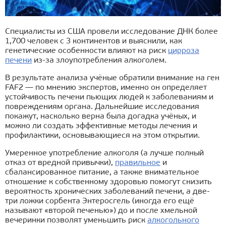
Специалисты из США провели исследование ДНК более
1,700 человек с 3 континентов и выяснили, как
генетические особенности влияют на риск
цирроза
печени
из-за злоупотребления алкоголем.
В результате анализа учёные обратили внимание на ген
FAF2 — по мнению экспертов, именно он определяет
устойчивость печени пьющих людей к заболеваниям и
повреждениям органа. Дальнейшие исследования
покажут, насколько верна была догадка учёных, и
можно ли создать эффективные методы лечения и
профилактики, основывающиеся на этом открытии.
Умеренное употребление алкоголя (а лучше полный
отказ от вредной привычки),
правильное
и
сбалансированное питание, а также внимательное
отношение к собственному здоровью помогут снизить
вероятность хронических заболеваний печени, а две-
три ложки сорбента Энтеросгель (иногда его ещё
называют «второй печенью») до и после хмельной
вечеринки позволят уменьшить риск
алкогольного