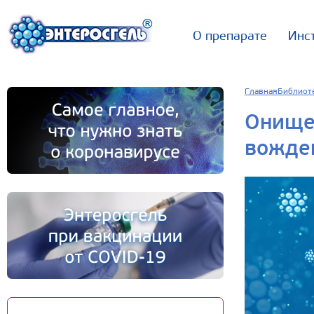
О препарате
Инс
Главная
Библиот
Онищен
вожде