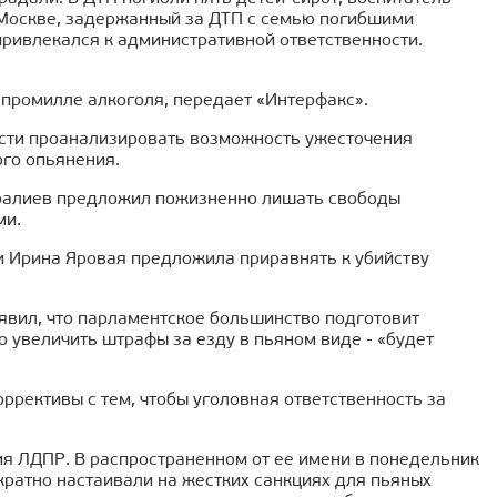
о Москве, задержанный за ДТП с семью погибшими
привлекался к административной ответственности.
 промилле алкоголя, передает «Интерфакс».
сти проанализировать возможность ужесточения
ого опьянения.
аралиев предложил пожизненно лишать свободы
ми.
и Ирина Яровая предложила приравнять к убийству
явил, что парламентское большинство подготовит
 увеличить штрафы за езду в пьяном виде - «будет
ррективы с тем, чтобы уголовная ответственность за
ия ЛДПР. В распространенном от ее имени в понедельник
ратно настаивали на жестких санкциях для пьяных