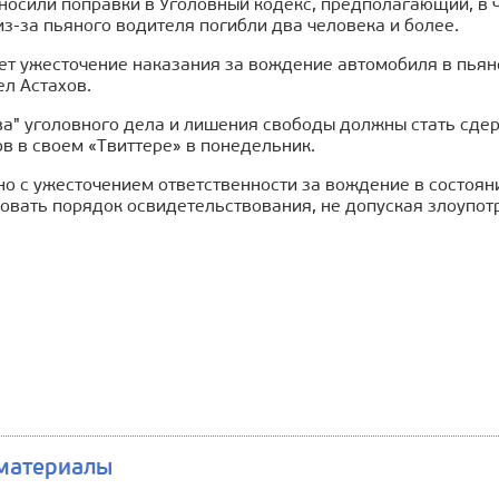
носили поправки в Уголовный кодекс, предполагающий, в ч
 из-за пьяного водителя погибли два человека и более.
т ужесточение наказания за вождение автомобиля в пьян
л Астахов.
ва" уголовного дела и лишения свободы должны стать сде
в в своем «Твиттере» в понедельник.
о с ужесточением ответственности за вождение в состоян
овать порядок освидетельствования, не допуская злоупотр
материалы