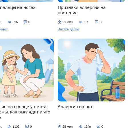
 пальцы на ногах
Признаки аллергии на
цветение
н.
356
0
25 мин.
189
0
далее
Читать далее
ия на солнце у детей:
Аллергия на пот
омы, как выглядит и что
ь
н.
1102
0
22 мин.
1245
0