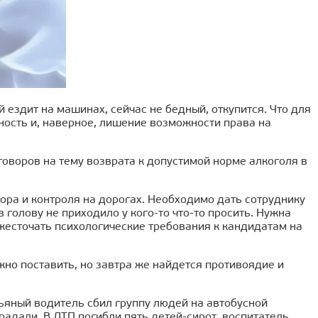
 ездит на машинах, сейчас не бедный, откупится. Что для
ность и, наверное, лишение возможности права на
зговоров на тему возврата к допустимой норме алкоголя в
ора и контроля на дорогах. Необходимо дать сотруднику
голову не приходило у кого-то что-то просить. Нужна
жесточать психологические требования к кандидатам на
но поставить, но завтра же найдется противоядие и
ьяный водитель сбил группу людей на автобусной
радали. В ДТП погибли пять детей-сирот, воспитатель