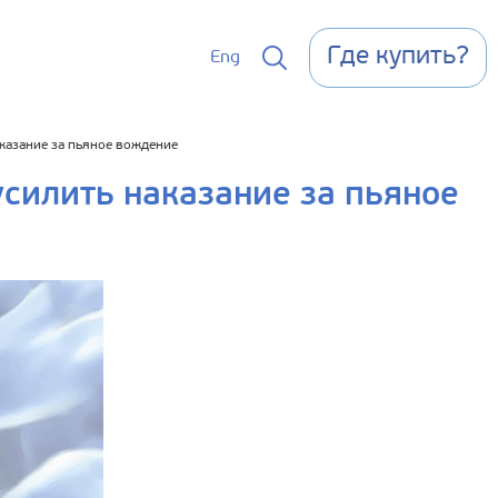
Где купить?
Eng
казание за пьяное вождение
силить наказание за пьяное