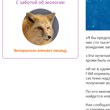
«Я бы предло
них сто тыся
вождение ав
«Эта нелепая
крови быть н
«И не в одни
ГАИ нормальн
система надз
получение во
По его мнени
найдется нов
Как сообщал
остановке на