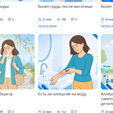
ланды
Болит грудь после месячных
Болят
63
0
23 мин.
766
0
25 ми
Читать далее
Читать 
 березу
Есть ли аллергия на воду
Аллерг
симпт
делат
99
0
22 мин.
712
0
23 ми