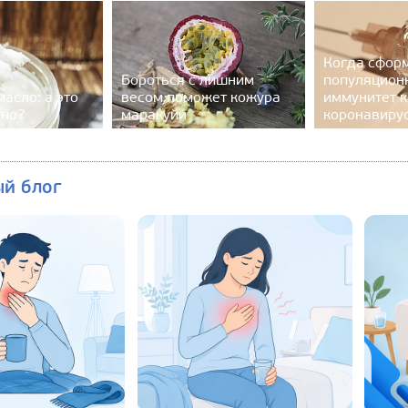
Когда сфор
Бороться с лишним
популяцион
асло: а это
весом поможет кожура
иммунитет к
зно?
маракуйи
коронавиру
ый блог