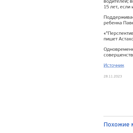
водителей; в
15 лет, если
Поддерживае
ребенка Паве
«"Перспекти
пишет Астахо
Одновременн
совершенств
Источник
28.11.2023
Похожие 