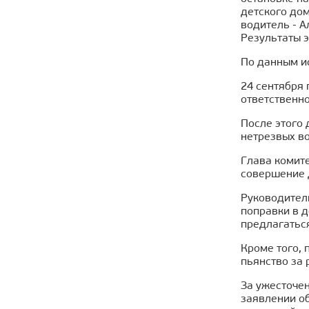
детского до
водитель - А
Результаты э
По данным ис
24 сентября
ответственно
После этого
нетрезвых в
Глава комит
совершение 
Руководител
поправки в д
предлагаться
Кроме того, 
пьянство за 
За ужесточе
заявлении о