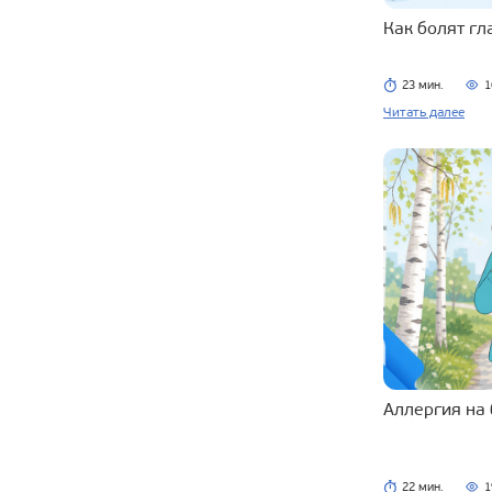
Как болят г
23 мин.
1
Читать далее
Аллергия на
22 мин.
1