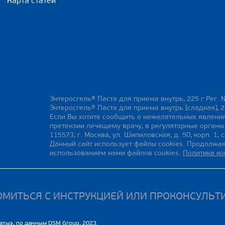
Карта статей
Энтеросгель® Паста для приема внутрь, 225 г Рег. 
Энтеросгель® Паста для приема внутрь [сладкая], 2
Если Вы хотите сообщить о нежелательных явления
претензии лечащему врачу, в регуляторные орган
115573, г. Москва, ул. Шипиловская, д. 50, корп. 1, с
Данный сайт использует файлы cookies. Продолжая
использованием нами файлов cookies.
Политика к
МИТЬСЯ С ИНСТРУКЦИЕЙ ИЛИ ПРОКОНСУЛЬТ
аты», по данным DSM Group, 2023.