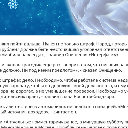
жил пойти дальше. Нужен не только штраф. Народ, который
ч рублей? Должна быть жесточайшая уголовная ответствен
томобиля навсегда», - заявил Онищенко «Интерфаксу».
 и жуткая трагедия еще раз говорит о том, что никаких ра
е должно. Ни под каким предлогом», - сказал Онищенко.
х штрафах дело. Необходимо, чтобы работала система надз
ую зарплату, чтобы он дорожил своей должностью, и ему в 
ора на дорогах, а не уменьшение проверок. Необходимо у
дительских прав», - заявил глава Роспотребнадзора.
ю, алкотестеры в автомобилях не являются панацеей. «Мож
ый источник доходов», - считает он.
и «Актуальные комментарии» ранее, в минувшую субботу п
 Минской улице в Москве. Погибли семь человек, трое пост