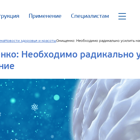
трукция
Применение
Специалистам
ека
Новости здоровья и красоты
Онищенко: Необходимо радикально усилить на
ко: Необходимо радикально у
ние