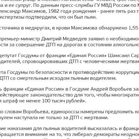
ма и ее супруг. По данным пресс-службы ГУ МВД России п
лександр Максимов, 1982 года рождения - ранее пять раз 
кспертизы подтвердили, что он был пьян.
точника в медкругах, в крови Максимова обнаружено 1,55
 премьер-министр Дмитрий Медведев заявил о необходимо
сти за совершение ДТП на дорогах в состоянии алкогольн
 депутат Госдумы от фракции «Единая Россия» Шамсаил С
одителей, спровоцировавших ДТП с человеческими жертва
ета Госдумы по безопасности и противодействию коррупци
ДТП со смертельным исходом пьяным водителем.
ь фракции «Единая Россия» в Госдуме Андрей Воробьев за
ействующее законодательство для того, чтобы многократно
 штраф не менее 100 тысяч рублей».
по словам Воробьева, единороссы намерены предложить ко
рулем наступала не только за ДТП с жертвами.
ние наказания для пьяных водителей высказалась и фракц
бращается внимание на то, что либерал-демократы неоднок