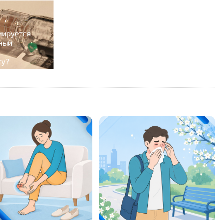
мируется
ный
су?