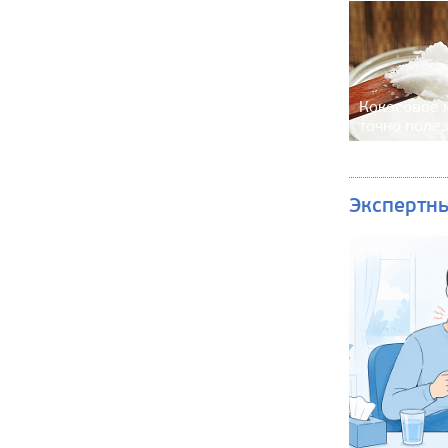
Кокосовое м
точно поле
Экспертн