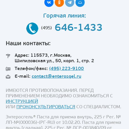
Горячая линия:
646-1433
(495)
Наши контакты:
Адрес: 115573, г.Москва,
Шипиловская ул., 50, корп. 1, стр. 2
Телефон/факс:
(495) 223-9100
E-mail:
contact@enterosgel.ru
ИМЕЮТСЯ ПРОТИВОПОКАЗАНИЯ. ПЕРЕД
ПРИМЕНЕНИЕМ НЕОБХОДИМО ОЗНАКОМИТЬСЯ С
ИНСТРУКЦИЕЙ
ИЛИ
ПРОКОНСУЛЬТИРОВАТЬСЯ
СО СПЕЦИАЛИСТОМ.
Энтеросгель® Паста для приема внутрь, 225 г Рег. №
ЛП-№(000036)-(РГ-RU) от 10.02.20. Паста для приема
внутрь [сладкая], 225 г Рег. № ЛСР-003840/09 от