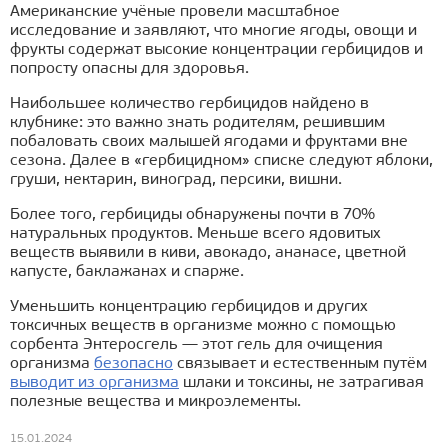
Американские учёные провели масштабное
исследование и заявляют, что многие ягоды, овощи и
фрукты содержат высокие концентрации гербицидов и
попросту опасны для здоровья.
Наибольшее количество гербицидов найдено в
клубнике: это важно знать родителям, решившим
побаловать своих малышей ягодами и фруктами вне
сезона. Далее в «гербицидном» списке следуют яблоки,
груши, нектарин, виноград, персики, вишни.
Более того, гербициды обнаружены почти в 70%
натуральных продуктов. Меньше всего ядовитых
веществ выявили в киви, авокадо, ананасе, цветной
капусте, баклажанах и спарже.
Уменьшить концентрацию гербицидов и других
токсичных веществ в организме можно с помощью
сорбента Энтеросгель — этот гель для очищения
организма
безопасно
связывает и естественным путём
выводит из организма
шлаки и токсины, не затрагивая
полезные вещества и микроэлементы.
15.01.2024