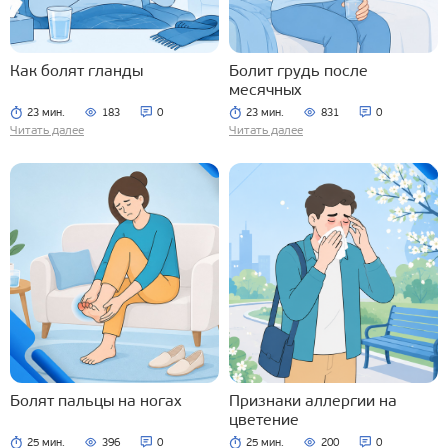
Как болят гланды
Болит грудь после
месячных
23 мин.
183
0
23 мин.
831
0
Читать далее
Читать далее
Болят пальцы на ногах
Признаки аллергии на
цветение
25 мин.
396
0
25 мин.
200
0