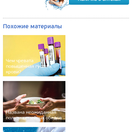
Похожие материалы
Чем чревата
повышенная густота
крови?
Названа неожиданная
польза семейных обедов