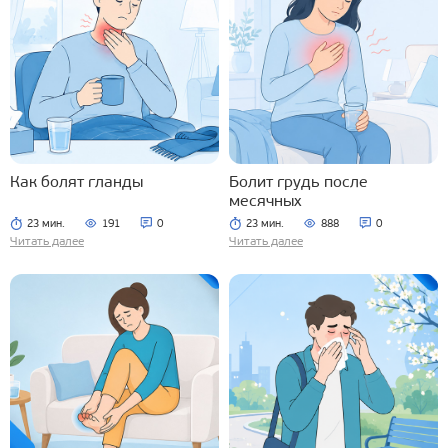
Как болят гланды
Болит грудь после
месячных
23 мин.
191
0
23 мин.
888
0
Читать далее
Читать далее