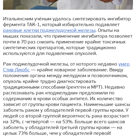
Итальянским учёным удалось синтезировать ингибитор
фермента TAK-1, который избирательно подавляет
раковые клетки поджелудочной железы
. Опыты на
мышах показали, что применение ингибитора позволяет
почти в 70 раз снизить применение крайне токсичных
синтетических препаратов, которые традиционно
используются для подавления опухолей.
Рак поджелудочной железы, от которого недавно
умер
Стив Джобс
— крайне коварное заболевание. Ввиду
положения органа между желудком и позвоночником,
опухоль крайне трудно диагностировать
традиционными способами (рентген и МРТ). Недавно
распознавать рак «поджелудки» предложили по
содержанию в крови особых антител. Их количество
зависит от группы крови пациента. Наименьшие шансы
заболеть раком у обладателей первой группы крови. У
людей со второй группой вероятность рака возрастает
на 32%, с четвёртой — на 53%. Больше всего шансов
заболеть у обладателей третьей группы крови — на
целых 73% больше, чем у обладателей первой!