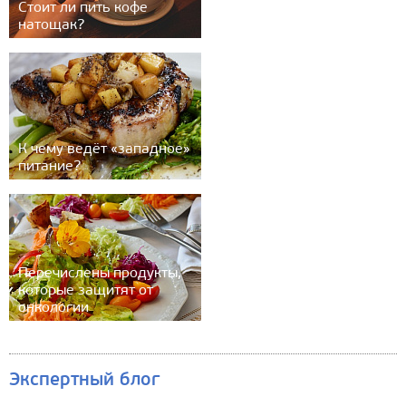
Стоит ли пить кофе
натощак?
К чему ведёт «западное»
питание?
Перечислены продукты,
которые защитят от
онкологии
Экспертный блог