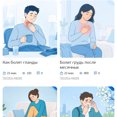
Как болят гланды
Болит грудь после
месячных
23 мин.
193
0
23 мин.
900
0
Читать далее
Читать далее