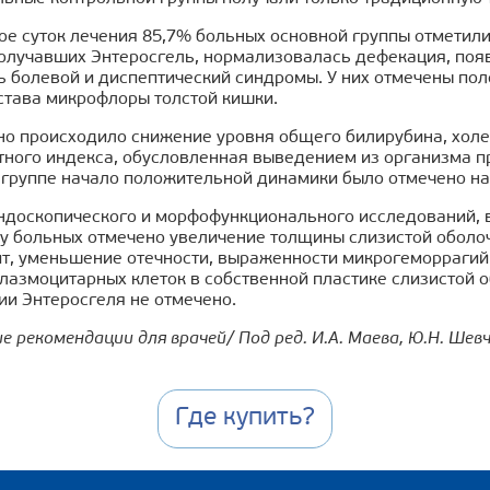
ое суток лечения 85,7% больных основной группы отметили
получавших Энтеросгель, нормализовалась дефекация, поя
ь болевой и диспептический синдромы. У них отмечены по
става микрофлоры толстой кишки.
о происходило снижение уровня общего билирубина, холе
тного индекса, обусловленная выведением из организма п
 группе начало положительной динамики было отмечено на
ндоскопического и морфофункционального исследований, в
 у больных отмечено увеличение толщины слизистой оболо
пт, уменьшение отечности, выраженности микрогеморрагий
лазмоцитарных клеток в собственной пластике слизистой 
ии Энтеросгеля не отмечено.
 рекомендации для врачей/ Под ред. И.А. Маева, Ю.Н. Шевчен
Где купить?