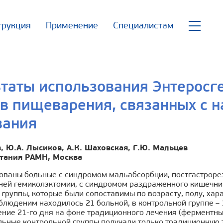
трукция
Применение
Специалистам
таты использования Энтеросг
ов пищеварения, связанных с 
вания
в, Ю.А. Лысиков, А.К. Шаховская, Г.Ю. Мальцев
итания РАМН, Москва
ованы больные с синдромом мальабсорбции, постгастроре
ней гемиколэктомии, с синдромом раздраженного кишечник
группы, которые были сопоставимы по возрасту, полу, ха
блюденим находилось 21 больной, в контрольной группе –
ение 21-го дня на фоне традиционного лечения (ферментн
ольные контрольной группы получали только традиционную 