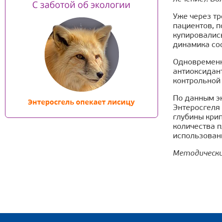
Уже через тр
пациентов, 
купировалис
динамика со
Одновременн
антиоксидан
контрольной
По данным э
Энтеросгеля
глубины кри
количества п
использован
Методические