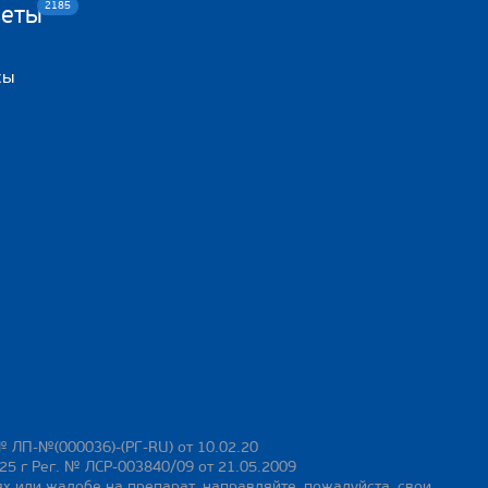
2185
веты
сы
№ ЛП-№(000036)-(РГ-RU) от 10.02.20
25 г Рег. № ЛСР-003840/09 от 21.05.2009
х или жалобе на препарат, направляйте, пожалуйста, свои