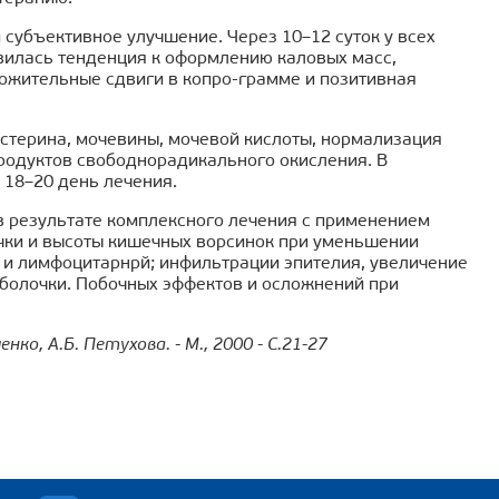
 субъективное улучшение. Через 10–12 суток у всех
вилась тенденция к оформлению каловых масс,
ложительные сдвиги в копро-грамме и позитивная
стерина, мочевины, мочевой кислоты, нормализация
родуктов свободнорадикального окисления. В
 18–20 день лечения.
 результате комплексного лечения с применением
чки и высоты кишечных ворсинок при уменьшении
 и лимфоцитарнрй; инфильтрации эпителия, увеличение
оболочки. Побочных эффектов и осложнений при
ко, А.Б. Петухова. - М., 2000 - С.21-27