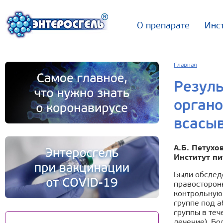
О препарате
Инс
Главная
Резуль
орган
всасы
А.Б. Петухо
Институт п
Были обслед
правосторон
контрольную 
группе под а
группы в теч
лечение). Б