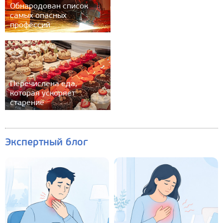
Обнародован список
самых опасных
профессий
Перечислена еда,
которая ускоряет
старение
Экспертный блог