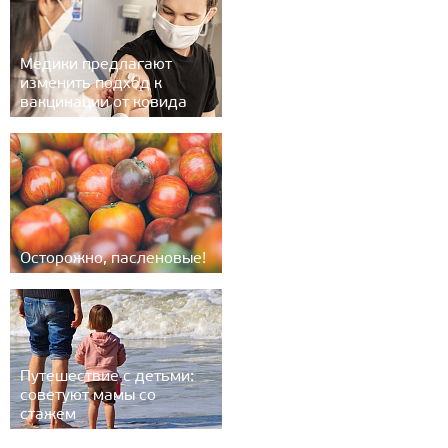
Медики предлагают
изменить подход к
вакцинации от ковида
Осторожно, пасленовые!
Путешествие с детьми:
советуют мамы со
стажем