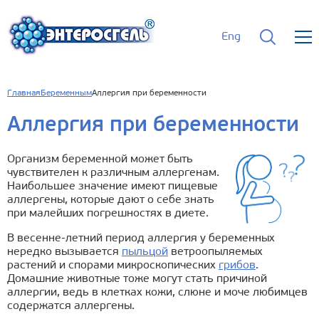
Eng
Главная
Беременным
Аллергия при беременности
Аллергия при беременности
Организм беременной может быть
чувствителен к различным аллергенам.
Наибольшее значение имеют пищевые
аллергены, которые дают о себе знать
при малейших погрешностях в диете.
В весенне-летний период аллергия у беременных
нередко вызывается
пыльцой
ветроопыляемых
растений и спорами микроскопических
грибов
.
Домашние животные тоже могут стать причиной
аллергии, ведь в клетках кожи, слюне и моче любимцев
содержатся аллергены.