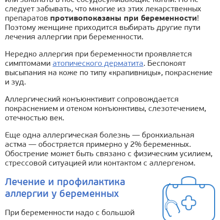
или закапать в нос сосудосуживающие капли. Но не
следует забывать, что многие из этих лекарственных
препаратов
противопоказаны при беременности
!
Поэтому женщине приходится выбирать другие пути
лечения аллергии при беременности.
Нередко аллергия при беременности проявляется
симптомами
атопического дерматита
. Беспокоят
высыпания на коже по типу «крапивницы», покраснение
и зуд.
Аллергический конъюнктивит сопровождается
покраснением и отеком конъюнктивы, слезотечением,
отечностью век.
Еще одна аллергическая болезнь — бронхиальная
астма — обостряется примерно у 2% беременных.
Обострение может быть связано с физическим усилием,
стрессовой ситуацией или контактом с аллергеном.
Лечение и профилактика
аллергии у беременных
При беременности надо с большой