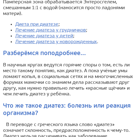
Памперсная зона обрабатывается Энтеросгелем,
смешанным 1:1 с водой (наносится просто ладонями
матери).
Диета при диатезе
;
Лечение диатеза у грудничков
;
Лечение диатеза у детей
;
Лечение диатеза у новорожденных
.
Разберёмся поподробнее...
В научных кругах ведутся горячие споры о том, есть ли
место такому понятию, как диатез. А пока учёные умы
ломают копья, в социальных сетях и на многочисленных
форумах мамочки со знанием дела рассказывают друг
другу, как нужно правильно лечить «красные щёчки» и
чем лечить диатез у ребёнка.
Что же такое диатез: болезнь или реакция
организма?
В переводе с греческого языка слово «диатез»
означает склонность, предрасположенность к чему-то.
Диатез нельзя расценивать как заболевание.