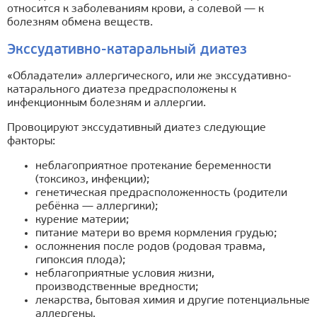
относится к заболеваниям крови, а солевой — к
болезням обмена веществ.
Экссудативно-катаральный диатез
«Обладатели» аллергического, или же экссудативно-
катарального диатеза предрасположены к
инфекционным болезням и аллергии.
Провоцируют экссудативный диатез следующие
факторы:
неблагоприятное протекание беременности
(токсикоз, инфекции);
генетическая предрасположенность (родители
ребёнка — аллергики);
курение материи;
питание матери во время кормления грудью;
осложнения после родов (родовая травма,
гипоксия плода);
неблагоприятные условия жизни,
производственные вредности;
лекарства, бытовая химия и другие потенциальные
аллергены.