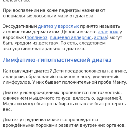
аллергенов.
При воспалении на коже педиатры назначают
специальные лосьоны и мази от диатеза.
Экссудативный
диатез у взрослых
принято называть
атопическим дерматитом. Довольно часто
аллергия
у
взрослых (
поллиноз
,
пищевая аллергия
,
астма
) могут
быть «родом из детства». То есть, следствием
экссудативно-катарального диатеза.
Лимфатико-гипопластический диатез
Как выглядит диатез? Дети предрасположены к ангине,
аллергии, образованию полипов в носу, увеличению
лимфоузлов. У них бывает положительной проба Манту.
Диатез у новорождённых проявляется пастозностью,
снижением мышечного тонуса, вялостью, адинамией.
Малыши могут быстро набирать и так же быстро терять
вес.
Диатез у грудничка может сопровождаться
врождёнными пороками развития внутренних органов.