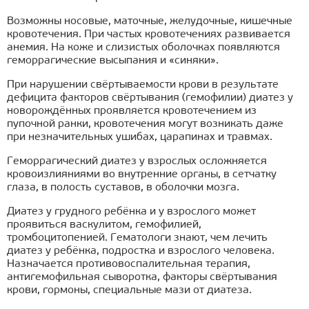
Возможны носовые, маточные, желудочные, кишечные
кровотечения. При частых кровотечениях развивается
анемия. На коже и слизистых оболочках появляются
геморрагические высыпания и «синяки».
При нарушении свёртываемости крови в результате
дефицита факторов свёртывания (гемофилии) диатез у
новорождённых проявляется кровотечением из
пупочной ранки, кровотечения могут возникать даже
при незначительных ушибах, царапинах и травмах.
Геморрагический диатез у взрослых осложняется
кровоизлияниями во внутренние органы, в сетчатку
глаза, в полость суставов, в оболочки мозга.
Диатез у грудного ребёнка и у взрослого может
проявиться васкулитом, гемофилией,
тромбоцитопенией. Гематологи знают, чем лечить
диатез у ребёнка, подростка и взрослого человека.
Назначается противовоспалительная терапия,
антигемофильная сыворотка, факторы свёртывания
крови, гормоны, специальные мази от диатеза.