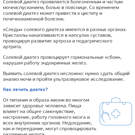
Солевой диатез проявляется болезненным и частым
мочеиспусканием, болью в пояснице. Со временем
солевой диатез может привести к циститу и
почечнокаменной болезни.
«Следы» солевого диатеза имеются в разных органах.
Кристаллы накапливаются в капсулах суставов,
провоцируя развитие артроза и подагрического
артрита.
Солевой диатез провоцирует гормональные «сбои»,
нарушая работу эндокринных желёз.
Выявить солевой диатез несложно: нужно сдать общий
анализ мочи и пройти ультразвуковое исследование.
Как лечить диатез?
От питания и образа жизни во многом
зависит здоровье человека. Пища
влияет на общее самочувствие,
настроение, работу головного мозга и
всех внутренних органов. Недоедание,
как и переедание, могут спровоцировать
различные недуги.