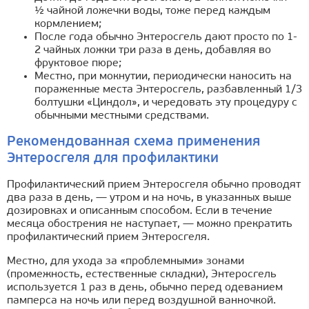
½ чайной ложечки воды, тоже перед каждым
кормлением;
После года обычно Энтеросгель дают просто по 1-
2 чайных ложки три раза в день, добавляя во
фруктовое пюре;
Местно, при мокнутии, периодически наносить на
пораженные места Энтеросгель, разбавленный 1/3
болтушки «Циндол», и чередовать эту процедуру с
обычными местными средствами.
Рекомендованная схема применения
Энтеросгеля для профилактики
Профилактический прием Энтеросгеля обычно проводят
два раза в день, — утром и на ночь, в указанных выше
дозировках и описанным способом. Если в течение
месяца обострения не наступает, — можно прекратить
профилактический прием Энтеросгеля.
Местно, для ухода за «проблемными» зонами
(промежность, естественные складки), Энтеросгель
используется 1 раз в день, обычно перед одеванием
памперса на ночь или перед воздушной ванночкой.