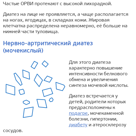
Частые ОРВИ протекают с высокой лихорадкой.
Диатез на лице не проявляется, а чаще располагается
на ногах, ягодицах, в складках кожи. Жировая
клетчатка распределена неравномерно, её больше на
нижней части туловища.
Нервно-артритический диатез
(мочекислый)
Для этого диатеза
характерно повышение
интенсивности белкового
обмена и увеличения
синтеза мочевой кислоты.
Диатез встречается у
детей, родители которых
предрасположены к
подагре
, мочекаменной
болезни, гипертонии,
диабету
и атеросклерозу
сосудов.