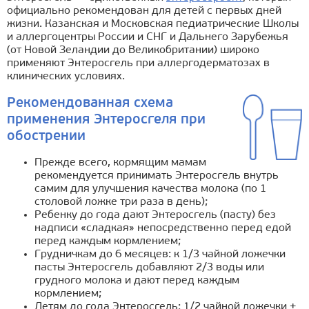
официально рекомендован для детей с первых дней
жизни. Казанская и Московская педиатрические Школы
и аллергоцентры России и СНГ и Дальнего Зарубежья
(от Новой Зеландии до Великобритании) широко
применяют Энтеросгель при аллергодерматозах в
клинических условиях.
Рекомендованная схема
применения Энтеросгеля при
обострении
Прежде всего, кормящим мамам
рекомендуется принимать Энтеросгель внутрь
самим для улучшения качества молока (по 1
столовой ложке три раза в день);
Ребенку до года дают Энтеросгель (пасту) без
надписи «сладкая» непосредственно перед едой
перед каждым кормлением;
Грудничкам до 6 месяцев: к 1/3 чайной ложечки
пасты Энтеросгель добавляют 2/3 воды или
грудного молока и дают перед каждым
кормлением;
Детям до года Энтеросгель: 1/2 чайной ложечки +