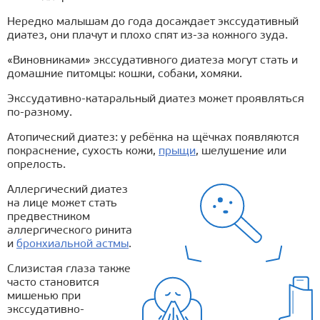
Нередко малышам до года досаждает экссудативный
диатез, они плачут и плохо спят из-за кожного зуда.
«Виновниками» экссудативного диатеза могут стать и
домашние питомцы: кошки, собаки, хомяки.
Экссудативно-катаральный диатез может проявляться
по-разному.
Атопический диатез: у ребёнка на щёчках появляются
покраснение, сухость кожи,
прыщи
, шелушение или
опрелость.
Аллергический диатез
на лице может стать
предвестником
аллергического ринита
и
бронхиальной астмы
.
Слизистая глаза также
часто становится
мишенью при
экссудативно-