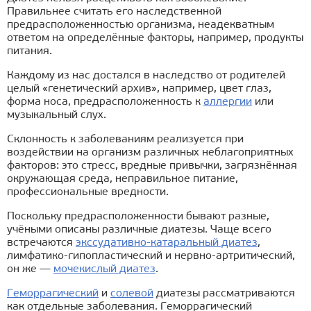
Правильнее считать его наследственной
предрасположенностью организма, неадекватным
ответом на определённые факторы, например, продукты
питания.
Каждому из нас достался в наследство от родителей
целый «генетический архив», например, цвет глаз,
форма носа, предрасположенность к
аллергии
или
музыкальный слух.
Склонность к заболеваниям реализуется при
воздействии на организм различных неблагоприятных
факторов: это стресс, вредные привычки, загрязнённая
окружающая среда, неправильное питание,
профессиональные вредности.
Поскольку предрасположенности бывают разные,
учёными описаны различные диатезы. Чаще всего
встречаются
экссудативно-катаральный диатез
,
лимфатико-гипопластический и нервно-артритический,
он же —
мочекислый диатез
.
Геморрагический
и
солевой
диатезы рассматриваются
как отдельные заболевания. Геморрагический