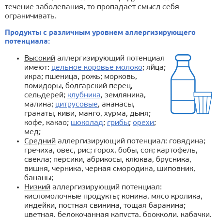
течение заболевания, то пропадает смысл себя
ограничивать.
Продукты с различным уровнем аллергизирующего
потенциала:
Высокий
аллергизирующий потенциал
имеют:
цельное коровье молоко
; яйца;
икра; пшеница, рожь; морковь,
помидоры, болгарский перец,
сельдерей;
клубника
, земляника,
малина;
цитрусовые
, ананасы,
гранаты, киви, манго, хурма, дыня;
кофе, какао;
шоколад
;
грибы
;
орехи
;
мед;
Средний
аллергизирующий потенциал: говядина;
гречиха, овес, рис; горох, бобы, соя; картофель,
свекла; персики, абрикосы, клюква, брусника,
вишня, черника, черная смородина, шиповник,
бананы;
Низкий
аллергизирующий потенциал:
кисломолочные продукты; конина, мясо кролика,
индейки, постная свинина, тощая баранина;
цветная, белокочанная капуста, брокколи, кабачки,