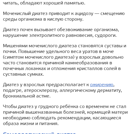
читать, обладают хорошей памятью.
Мочекислый диатез приводит к ацидозу — смещению
среды организма в кислую сторону.
Диатез почек вызывает обезвоживание организма,
нарушение электролитного равновесия, судороги.
Мишенями мочекислого диатеза становятся суставы и
почки. Повышение удельного веса уратов в моче
(симптом мочекислого диатеза) у взрослых довольно
часто становится причиной камнеобразования в
почечных лоханках и отложения кристаллов солей в
суставных сумках.
Диатез у взрослых предрасполагает к
ожирению
,
подагре, атеросклерозу, аллергическому дерматиту,
бронхиальной астме.
Чтобы диатез у грудного ребёнка со временем не стал
причиной вышеназванных болезней, кормящей матери
необходимо соблюдать рекомендации, касающиеся
образа жизни и питания.