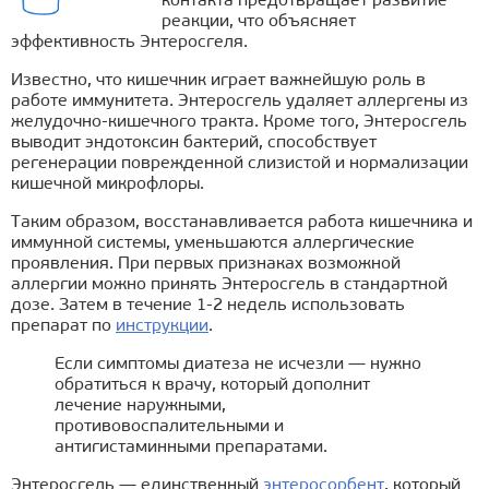
контакта предотвращает развитие
реакции, что объясняет
эффективность Энтеросгеля.
Известно, что кишечник играет важнейшую роль в
работе иммунитета. Энтеросгель удаляет аллергены из
желудочно-кишечного тракта. Кроме того, Энтеросгель
выводит эндотоксин бактерий, способствует
регенерации поврежденной слизистой и нормализации
кишечной микрофлоры.
Таким образом, восстанавливается работа кишечника и
иммунной системы, уменьшаются аллергические
проявления. При первых признаках возможной
аллергии можно принять Энтеросгель в стандартной
дозе. Затем в течение 1-2 недель использовать
препарат по
инструкции
.
Если симптомы диатеза не исчезли — нужно
обратиться к врачу, который дополнит
лечение наружными,
противовоспалительными и
антигистаминными препаратами.
Энтеросгель — единственный
энтеросорбент
, который