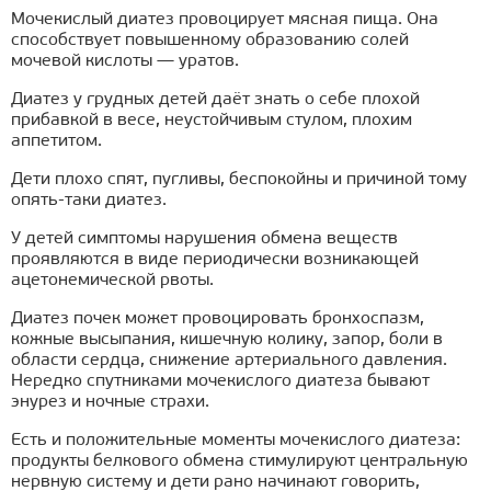
Мочекислый диатез провоцирует мясная пища. Она
способствует повышенному образованию солей
мочевой кислоты — уратов.
Диатез у грудных детей даёт знать о себе плохой
прибавкой в весе, неустойчивым стулом, плохим
аппетитом.
Дети плохо спят, пугливы, беспокойны и причиной тому
опять-таки диатез.
У детей симптомы нарушения обмена веществ
проявляются в виде периодически возникающей
ацетонемической рвоты.
Диатез почек может провоцировать бронхоспазм,
кожные высыпания, кишечную колику, запор, боли в
области сердца, снижение артериального давления.
Нередко спутниками мочекислого диатеза бывают
энурез и ночные страхи.
Есть и положительные моменты мочекислого диатеза:
продукты белкового обмена стимулируют центральную
нервную систему и дети рано начинают говорить,