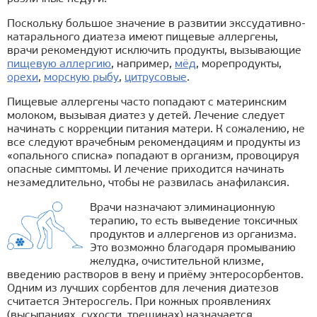
Поскольку большое значение в развитии экссудативно-
катарального диатеза имеют пищевые аллергены,
врачи рекомендуют исключить продукты, вызывающие
пищевую аллергию
, например,
мёд
, морепродукты,
орехи
,
морскую рыбу
,
цитрусовые
.
Пищевые аллергены часто попадают с материнским
молоком, вызывая диатез у детей. Лечение следует
начинать с коррекции питания матери. К сожалению, не
все следуют врачебным рекомендациям и продукты из
«опального списка» попадают в организм, провоцируя
опасные симптомы. И лечение приходится начинать
незамедлительно, чтобы не развилась анафилаксия.
Врачи назначают элиминационную
терапию, то есть выведение токсичных
продуктов и аллергенов из организма.
Это возможно благодаря промыванию
желудка, очистительной клизме,
введению растворов в вену и приёму энтеросорбентов.
Одним из лучших сорбентов для лечения диатезов
считается Энтеросгель. При кожных проявлениях
(высыпаниях, сухости, трещинах) назначается