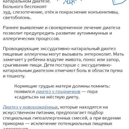
катаральном диатезе.
Больного беспокоят
зуд, слезотечение, отёк и покраснение конъюнктивы,
светобоязнь.
Раннее выявление и своевременное лечение диатеза
позволит предупредить развитие аутоиммунных и
аллергических процессов.
Провоцирующие экссудативно-катаральный диатез
пищевые аллергены могут вызывать энтероколит. Мать
замечает у ребёнка вздутие живота, понос или запор,
срыгивание пищи. Дети постарше с экссудативно-
катаральным диатезом отмечают боль в области пупка
и тошноту.
Кормящие грудью матери должны помнить:
появился
диатез у грудничков
— пора
«садиться» на жёсткую диету.
Диатез у новорождённых
, которые находятся на
искусственном питании, предполагает подбор
специальных гипоаллергенных смесей, а при ведении
прикорма — исключение потенциальных пищевых