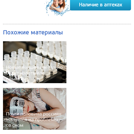
Похожие материалы
Новые вакцины не нужно
будет колоть или
вдыхать
Почти половина россиян
жалуется на проблемы
со сном