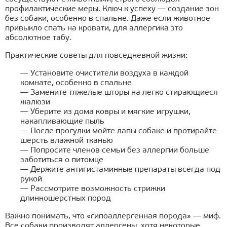
профилактические меры. Ключ к успеху — создание зон
без собаки, особенно в спальне. Даже если животное
привыкло спать на кровати, для аллергика это
абсолютное табу.
Практические советы для повседневной жизни:
— Установите очистители воздуха в каждой
комнате, особенно в спальне
— Замените тяжелые шторы на легко стирающиеся
жалюзи
— Уберите из дома ковры и мягкие игрушки,
накапливающие пыль
— После прогулки мойте лапы собаке и протирайте
шерсть влажной тканью
— Попросите членов семьи без аллергии больше
заботиться о питомце
— Держите антигистаминные препараты всегда под
рукой
— Рассмотрите возможность стрижки
длинношерстных пород
Важно понимать, что «гипоаллергенная порода» — миф.
Все собаки производят аллергены, хотя некоторые