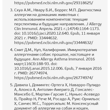
https://pubmed.ncbi.nlm.nih.gov/29318625/
Схуа А.М., Нвару Б.И., Боррес М.П. Диагностика
аллергии на домашних животных с
использованием компонентов: текущие
перспективы и будущие направления. J Allergy
Clin Immunol. Апрель 2021 г.;147(4):1164-1173.
doi: 10.1016/j.jaci.2020.12.640. Epub, 11 января
2021 г. PMID: 33444632.
https://pubmed.ncbi.nlm.nih.gov/33444632/
Смит Д.М., Куп, Калифорния. Иммунотерапия
аллергенами собак: прошлое, настоящее и
будущее. Ann Allergy Asthma Immunol. 2016
март;116(3):188-93. doi:
10.1016/j.anai.2015.12.006. Epub, 7 января 2016
г. PMID: 26774974.
https://pubmed.ncbi.nlm.nih.gov/26774974/
Давила I, Домингес-Ортега Х, Наварро-Пулидо
А, Алонсо А, Антолин-Америго Д, Гонсалес-
Мансебо Е, Мартин-Гарсия С, Нуньес-Асеведо
Б, Прайор Н, Рече М, Росадо А, Руис-Орнильос
Х, Санчес М.С., Торресильяс М. Консенсусный
документ об аллергии на собак и кошек.