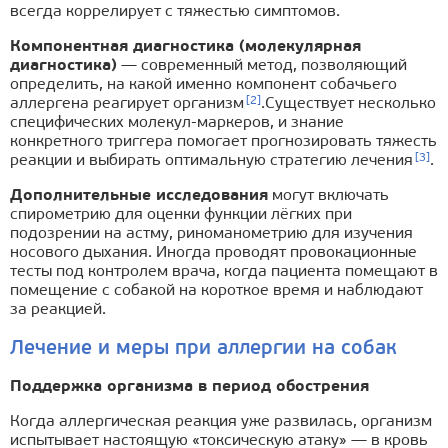
всегда коррелирует с тяжестью симптомов.
Компонентная диагностика (молекулярная
диагностика)
— современный метод, позволяющий
определить, на какой именно компонент собачьего
[2]
аллергена реагирует организм
.Существует несколько
специфических молекул-маркеров, и знание
конкретного триггера помогает прогнозировать тяжесть
[3]
реакции и выбирать оптимальную стратегию лечения
.
Дополнительные исследования
могут включать
спирометрию для оценки функции лёгких при
подозрении на астму, риноманометрию для изучения
носового дыхания. Иногда проводят провокационные
тесты под контролем врача, когда пациента помещают в
помещение с собакой на короткое время и наблюдают
за реакцией.
Лечение и меры при аллергии на собак
Поддержка организма в период обострения
Когда аллергическая реакция уже развилась, организм
испытывает настоящую «токсическую атаку» — в кровь