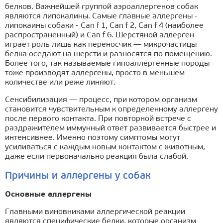
белков. Важнейшей группой аэроаллергенов собак
являются липокалины. Самые главные аллергены -
липокаины собаки - Can f 1, Can f 2, Can f 4 (наиболее
распространенный) и Can f 6. Шерстяной аллерген
играет роль лишь как переносчик — микрочастицы
белка оседают на шерсти и разносятся по помещению.
Более того, так называемые гипоаллергенные породы
тоже производят аллергены, просто в меньшем
количестве или реже линяют.
Сенсибилизация — процесс, при котором организм
становится чувствительным к определенному аллергену
после первого контакта. При повторной встрече с
раздражителем иммунный ответ развивается быстрее и
интенсивнее. Именно поэтому симптомы могут
усиливаться с каждым новым контактом с животным,
даже если первоначально реакция была слабой.
Причины и аллергены у собак
Основные аллергены
Главными виновниками аллергической реакции
являются специфические белки, которые организм