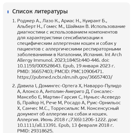
Список литературы
Роджер А., Лазо К., Ариас Н., Куирант Б.,
Альберт Н., Гомес М., Шайман В. Использование
диагностики с использованием компонентов
для характеристики сенсибилизации к
специфическим аллергенам кошек и собак у
пациентов с аллергическими респираторными
заболеваниями в Каталонии, Испания. Int Arch
Allergy Immunol. 2023;184(5):440-446. doi:
10.1159/000528643. Epub, 19 января 2023 г.
PMID: 36657403; PMCID: PMC10906471.
https://pubmed.ncbi.nlm.nih.gov/36657403/
Давила I, Домингес-Ортега Х, Наварро-Пулидо
А, Алонсо А, Антолин-Америго Д, Гонсалес-
Мансебо Е, Мартин-Гарсия С, Нуньес-Асеведо
Б, Прайор Н, Рече М, Росадо А, Руис-Орнильос
Х, Санчес М.С., Торресильяс М. Консенсусный
документ об аллергии на собак и кошек.
Аллергия. Июнь 2018 г.;73(6):1206-1222. дои:
10.1111/all.13391. Epub, 13 февраля 2018 г.
PMID: 29318625.