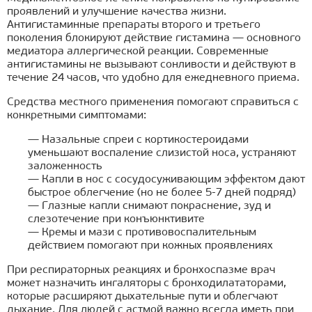
проявлений и улучшение качества жизни.
Антигистаминные препараты второго и третьего
поколения блокируют действие гистамина — основного
медиатора аллергической реакции. Современные
антигистамины не вызывают сонливости и действуют в
течение 24 часов, что удобно для ежедневного приема.
Средства местного применения помогают справиться с
конкретными симптомами:
— Назальные спреи с кортикостероидами
уменьшают воспаление слизистой носа, устраняют
заложенность
— Капли в нос с сосудосуживающим эффектом дают
быстрое облегчение (но не более 5-7 дней подряд)
— Глазные капли снимают покраснение, зуд и
слезотечение при конъюнктивите
— Кремы и мази с противовоспалительным
действием помогают при кожных проявлениях
При респираторных реакциях и бронхоспазме врач
может назначить ингаляторы с бронходилататорами,
которые расширяют дыхательные пути и облегчают
дыхание. Для людей с астмой важно всегда иметь при