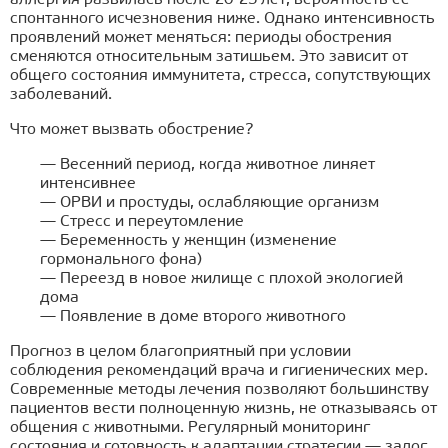
аллергия развилась после 20-25 лет, вероятность ее
спонтанного исчезновения ниже. Однако интенсивность
проявлений может меняться: периоды обострения
сменяются относительным затишьем. Это зависит от
общего состояния иммунитета, стресса, сопутствующих
заболеваний.
Что может вызвать обострение?
— Весенний период, когда животное линяет
интенсивнее
— ОРВИ и простуды, ослабляющие организм
— Стресс и переутомление
— Беременность у женщин (изменение
гормонального фона)
— Переезд в новое жилище с плохой экологией
дома
— Появление в доме второго животного
Прогноз в целом благоприятный при условии
соблюдения рекомендаций врача и гигиенических мер.
Современные методы лечения позволяют большинству
пациентов вести полноценную жизнь, не отказываясь от
общения с животными. Регулярный мониторинг
состояния и готовность к адаптации стратегии — залог