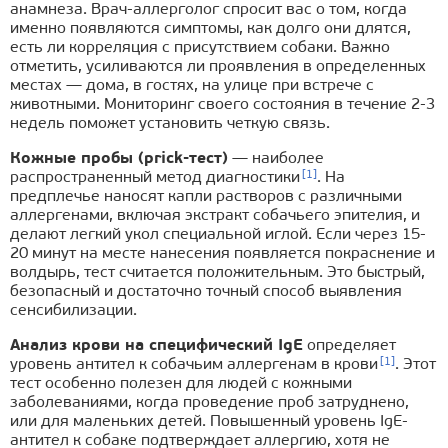
анамнеза. Врач-аллерголог спросит вас о том, когда
именно появляются симптомы, как долго они длятся,
есть ли корреляция с присутствием собаки. Важно
отметить, усиливаются ли проявления в определенных
местах — дома, в гостях, на улице при встрече с
животными. Мониторинг своего состояния в течение 2-3
недель поможет установить четкую связь.
Кожные пробы (prick-тест)
— наиболее
[1]
распространенный метод диагностики
. На
предплечье наносят капли растворов с различными
аллергенами, включая экстракт собачьего эпителия, и
делают легкий укол специальной иглой. Если через 15-
20 минут на месте нанесения появляется покраснение и
волдырь, тест считается положительным. Это быстрый,
безопасный и достаточно точный способ выявления
сенсибилизации.
Анализ крови на специфический IgE
определяет
[1]
уровень антител к собачьим аллергенам в крови
. Этот
тест особенно полезен для людей с кожными
заболеваниями, когда проведение проб затруднено,
или для маленьких детей. Повышенный уровень IgE-
антител к собаке подтверждает аллергию, хотя не