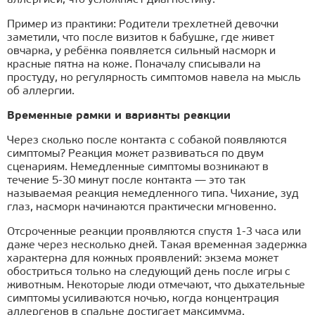
Пример из практики: Родители трехлетней девочки
заметили, что после визитов к бабушке, где живет
овчарка, у ребёнка появляется сильный насморк и
красные пятна на коже. Поначалу списывали на
простуду, но регулярность симптомов навела на мысль
об аллергии.
Временные рамки и варианты реакции
Через сколько после контакта с собакой появляются
симптомы? Реакция может развиваться по двум
сценариям. Немедленные симптомы возникают в
течение 5-30 минут после контакта — это так
называемая реакция немедленного типа. Чихание, зуд
глаз, насморк начинаются практически мгновенно.
Отсроченные реакции проявляются спустя 1-3 часа или
даже через несколько дней. Такая временная задержка
характерна для кожных проявлений: экзема может
обостриться только на следующий день после игры с
животным. Некоторые люди отмечают, что дыхательные
симптомы усиливаются ночью, когда концентрация
аллергенов в спальне достигает максимума.