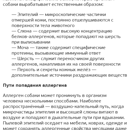
собаки вырабатывает естественным образом:
— Эпителий — микроскопические частички
отмершей кожи, постоянно отшелушиваются с
поверхности тела животного
— Слюна — содержит высокую концентрацию
белков-аллергенов, которые попадают на шерсть
при вылизывании
— Моча — также содержит специфические
протеины, вызывающие иммунный ответ
— Шерсть — служит переносчиком других
аллергенов, накапливая их на своей поверхности
— Перхоть и секреты кожных желёз —
дополнительные источники раздражающих веществ
Пути попадания аллергена
Аллерген собаки может проникнуть в организм
человека несколькими способами. Наиболее
распространённый — воздушно-капельный путь, когда
микрочастицы эпителия и высохшей слюны витают в
воздухе и попадают в дыхательные пути при вдыхании.
Пылевой эпителий оседает на мебели, коврах, одежде и
может сохранять аллергенные свойства месяцами даже