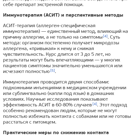
себе препарат экстренной помощи.
Иммунотерапия (АСИТ) и перспективные методы
АСИТ-терапия (аллерген-специфическая
иммунотерапия) — единственный метод, влияющий на
[4]
причину аллергии, а не только на симптомы
. Суть
метода: организм постепенно получает микродозы
аллергена, «привыкая» к нему и снижая
чувствительность. Курс длится от 3 до 5 лет, но
результаты могут быть впечатляющими — у многих
пациентов симптомы значительно уменьшаются или
[5]
исчезают полностью
.
Иммунотерапия проводится двумя способами:
подкожными инъекциями в медицинском учреждении
или сублингвально (капли под язык) в домашних
условиях. Научные исследования показывают
[4]
эффективность АСИТ в 60-80% случаев
. Этот подход
особенно рекомендован людям, которые не могут
полностью избежать контакта с собаками или не готовы
расстаться с питомцем.
Практические меры по снижению контакта