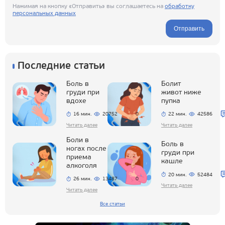
Нажимая на кнопку «Отправить» вы соглашаетесь на
обработку
персональных данных
Отправить
Последние статьи
Боль в
Болит
груди при
живот ниже
вдохе
пупка
16 мин.
20752
0
22 мин.
42586
Читать далее
Читать далее
Боли в
Боль в
ногах после
груди при
приема
кашле
алкоголя
20 мин.
52484
26 мин.
13487
0
Читать далее
Читать далее
Все статьи