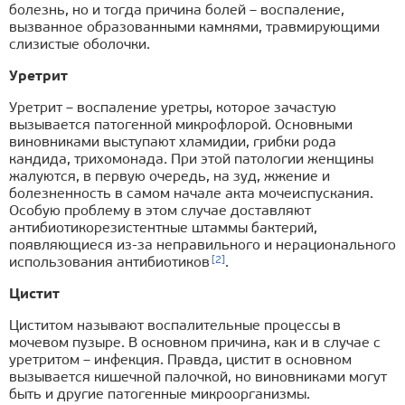
болезнь, но и тогда причина болей – воспаление,
вызванное образованными камнями, травмирующими
слизистые оболочки.
Уретрит
Уретрит – воспаление уретры, которое зачастую
вызывается патогенной микрофлорой. Основными
виновниками выступают хламидии, грибки рода
кандида, трихомонада. При этой патологии женщины
жалуются, в первую очередь, на зуд, жжение и
болезненность в самом начале акта мочеиспускания.
Особую проблему в этом случае доставляют
антибиотикорезистентные штаммы бактерий,
появляющиеся из-за неправильного и нерационального
[2]
использования антибиотиков
.
Цистит
Циститом называют воспалительные процессы в
мочевом пузыре. В основном причина, как и в случае с
уретритом – инфекция. Правда, цистит в основном
вызывается кишечной палочкой, но виновниками могут
быть и другие патогенные микроорганизмы.