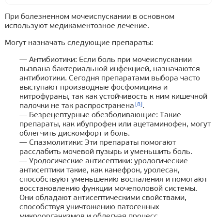
При болезненном мочеиспускании в основном
используют медикаментозное лечение.
Могут назначать следующие препараты:
— Антибиотики: Если боль при мочеиспускании
вызвана бактериальной инфекцией, назначаются
антибиотики. Сегодня препаратами выбора часто
выступают производные фосфомицина и
нитрофураны, так как устойчивость к ним кишечной
[8]
палочки не так распространена
.
— Безрецептурные обезболивающие: Такие
препараты, как ибупрофен или ацетаминофен, могут
облегчить дискомфорт и боль.
— Спазмолитики: Эти препараты помогают
расслабить мочевой пузырь и уменьшить боль.
— Урологические антисептики: урологические
антисептики такие, как канефрон, уролесан,
способствуют уменьшению воспаления и помогают
восстановлению функции мочеполовой системы.
Они обладают антисептическими свойствами,
способствуя уничтожению патогенных
микроорганизмов и облегчая процесс