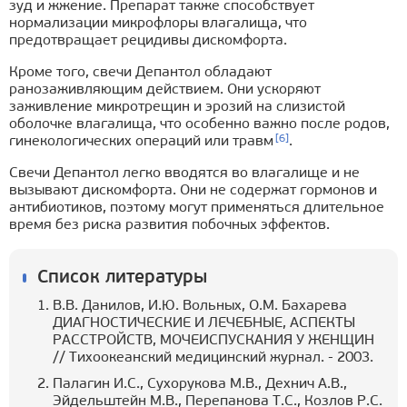
зуд и жжение. Препарат также способствует
нормализации микрофлоры влагалища, что
предотвращает рецидивы дискомфорта.
Кроме того, свечи Депантол обладают
ранозаживляющим действием. Они ускоряют
заживление микротрещин и эрозий на слизистой
оболочке влагалища, что особенно важно после родов,
[6]
гинекологических операций или травм
.
Свечи Депантол легко вводятся во влагалище и не
вызывают дискомфорта. Они не содержат гормонов и
антибиотиков, поэтому могут применяться длительное
время без риска развития побочных эффектов.
Список литературы
В.В. Данилов, И.Ю. Вольных, О.М. Бахарева
ДИАГНОСТИЧЕСКИЕ И ЛЕЧЕБНЫЕ, АСПЕКТЫ
РАССТРОЙСТВ, МОЧЕИСПУСКАНИЯ У ЖЕНЩИН
// Тихоокеанский медицинский журнал. - 2003.
Палагин И.С., Сухорукова М.В., Дехнич А.В.,
Эйдельштейн М.В., Перепанова Т.С., Козлов Р.С.