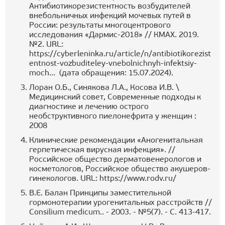
Антибиотикорезистентность возбудителей
внебольничных инфекций мочевых путей в
России: результаты многоцентрового
исследования «Дармис-2018» // КМАХ. 2019.
№2. URL:
https://cyberleninka.ru/article/n/antibiotikorezist
entnost-vozbuditeley-vnebolnichnyh-infektsiy-
moch...
(дата обращения: 15.07.2024).
Лоран О.Б., Синякова Л.А., Косова И.В. \
Медицинский совет, Современные подходы к
диагностике и лечению острого
необструктивного пиелонефрита у женщин :
2008
Клинические рекомендации «Аногенитальная
герпетическая вирусная инфекция». //
Российское общество дерматовенерологов и
косметологов, Российское общество акушеров-
гинекологов. URL:
https://www.rodv.ru/
В.Е. Балан Принципы заместительной
гормонотерапии урогенитальных расстройств //
Consilium medicum.. - 2003. - №5(7). - С. 413-417.