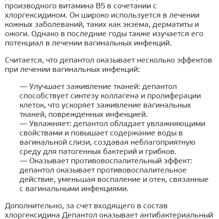
производного витамина B5 в сочетании с
хлоргексидином. Он широко используется в лечении
кожных заболеваний, таких как экзема, дерматиты и
ожоги. Однако в последние годы также изучается его
потенциал в лечении вагинальных инфекций.
Считается, что депантол оказывает несколько эффектов
при лечении вагинальных инфекций:
— Улучшает заживление тканей: депантол
способствует синтезу коллагена и пролиферации
клеток, что ускоряет заживление вагинальных
тканей, поврежденных инфекцией.
— Увлажняет: депантол обладает увлажняющими
свойствами и повышает содержание воды в
вагинальной слизи, создавая неблагоприятную
среду для патогенных бактерий и грибков.
— Оказывает противовоспалительный эффект:
депантол оказывает противовоспалительное
действие, уменьшая воспаление и отек, связанные
с вагинальными инфекциями.
Дополнительно, за счет входящего в состав
хлоргексидина Депантол оказывает антибактериальный