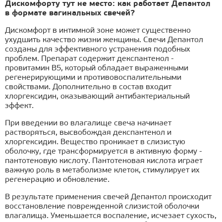
Дискомфорту тут не место: как работает Депантол
в формате вагинальных свечей?
Дискомфорт в интимной зоне может существенно
ухудшить качество жизни женщины. Свечи Депантол
созданы для эффективного устранения подобных
проблем. Препарат содержит декспантенол -
провитамин В5, который обладает выраженными
регенерирующими и противовоспалительными
свойствами. Дополнительно в состав входит
хлоргексидин, оказывающий антибактериальный
эффект.
При введении во влагалище свеча начинает
растворяться, высвобождая декспантенол и
хлоргексидин. Вещество проникает в слизистую
оболочку, где трансформируется в активную форму -
пантотеновую кислоту. Пантотеновая кислота играет
важную роль в метаболизме клеток, стимулирует их
регенерацию и обновление.
В результате применения свечей Депантол происходит
восстановление поврежденной слизистой оболочки
влагалища. Уменьшается воспаление, исчезает сухость,