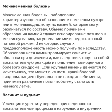
Мочекаменная болезнь
Мочекаменная болезнь – заболевание,
характеризующееся образованием в мочевом пузыре
или в мочевыводящих путях камней, которые могут
различаться по составу. Обычно причинами
образования камней служат игнорирование позывов к
мочеиспусканию, загустевание мочи, недостаточный
питьевой режим. В некоторых случаях
предрасположенность можно получить по наследству.
Образовавшиеся камни травмируют слизистые
оболочки при движении и, как следствие, тянут за собой
воспалительную реакцию и появление полноценного
болевого синдрома. Если крупный камень движется по
мочеточнику, это может вызывать яркий болевой
синдром, пациент буквально не находит себе места,
принимая различные позы, чтобы ему стало хоть
немного легче.
Вагинит и вульвит
У женщин к уретриту нередко присоединяются
воспалительные процессы в наружных и внутренних