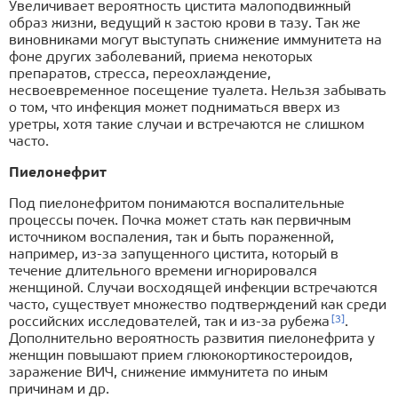
Увеличивает вероятность цистита малоподвижный
образ жизни, ведущий к застою крови в тазу. Так же
виновниками могут выступать снижение иммунитета на
фоне других заболеваний, приема некоторых
препаратов, стресса, переохлаждение,
несвоевременное посещение туалета. Нельзя забывать
о том, что инфекция может подниматься вверх из
уретры, хотя такие случаи и встречаются не слишком
часто.
Пиелонефрит
Под пиелонефритом понимаются воспалительные
процессы почек. Почка может стать как первичным
источником воспаления, так и быть пораженной,
например, из-за запущенного цистита, который в
течение длительного времени игнорировался
женщиной. Случаи восходящей инфекции встречаются
часто, существует множество подтверждений как среди
[3]
российских исследователей, так и из-за рубежа
.
Дополнительно вероятность развития пиелонефрита у
женщин повышают прием глюкокортикостероидов,
заражение ВИЧ, снижение иммунитета по иным
причинам и др.