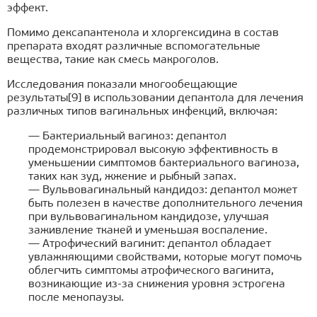
эффект.
Помимо дексапантенола и хлоргексидина в состав
препарата входят различные вспомогательные
вещества, такие как смесь макроголов.
Исследования показали многообещающие
результаты[9] в использовании депантола для лечения
различных типов вагинальных инфекций, включая:
— Бактериальный вагиноз: депантол
продемонстрировал высокую эффективность в
уменьшении симптомов бактериального вагиноза,
таких как зуд, жжение и рыбный запах.
— Вульвовагинальный кандидоз: депантол может
быть полезен в качестве дополнительного лечения
при вульвовагинальном кандидозе, улучшая
заживление тканей и уменьшая воспаление.
— Атрофический вагинит: депантол обладает
увлажняющими свойствами, которые могут помочь
облегчить симптомы атрофического вагинита,
возникающие из-за снижения уровня эстрогена
после менопаузы.