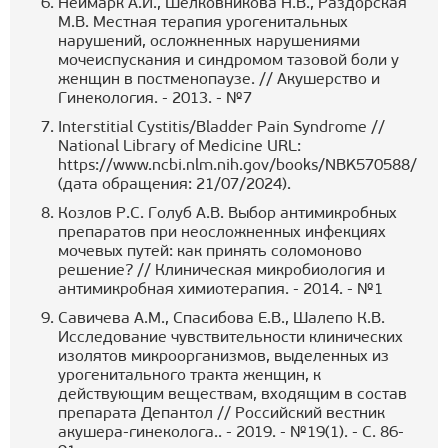
Неймарк А.И., Шелковникова Н.В., Раздорская
М.В. Местная терапия урогенитальных
нарушений, осложненных нарушениями
мочеиспускания и синдромом тазовой боли у
женщин в постменопаузе. // Акушерство и
Гинекология. - 2013. - №7
Interstitial Cystitis/Bladder Pain Syndrome //
National Library of Medicine URL:
https://www.ncbi.nlm.nih.gov/books/NBK570588/
(дата обращения: 21/07/2024).
Козлов Р.С. Голуб А.В. Выбор антимикробных
препаратов при неосложненных инфекциях
мочевых путей: как принять соломоново
решение? // Клиническая микробиология и
антимикробная химиотерапия. - 2014. - №1
Савичева А.М., Спасибова Е.В., Шалепо К.В.
Исследование чувствительности клинических
изолятов микроорганизмов, выделенных из
урогенитального тракта женщин, к
действующим веществам, входящим в состав
препарата Депантол // Российский вестник
акушера-гинеколога.. - 2019. - №19(1). - С. 86-