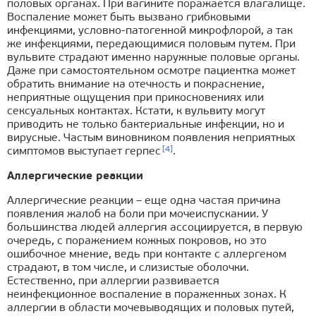
половых органах. При вагините поражается влагалище.
Воспаление может быть вызвано грибковыми
инфекциями, условно-патогенной микрофлорой, а так
же инфекциями, передающимися половым путем. При
вульвите страдают именно наружные половые органы.
Даже при самостоятельном осмотре пациентка может
обратить внимание на отечность и покраснение,
неприятные ощущения при прикосновениях или
сексуальных контактах. Кстати, к вульвиту могут
приводить не только бактериальные инфекции, но и
вирусные. Частым виновником появления неприятных
[4]
симптомов выступает герпес
.
Аллергические реакции
Аллергические реакции – еще одна частая причина
появления жалоб на боли при мочеиспускании. У
большинства людей аллергия ассоциируется, в первую
очередь, с поражением кожных покровов, но это
ошибочное мнение, ведь при контакте с аллергеном
страдают, в том числе, и слизистые оболочки.
Естественно, при аллергии развивается
неинфекционное воспаление в пораженных зонах. К
аллергии в области мочевыводящих и половых путей,