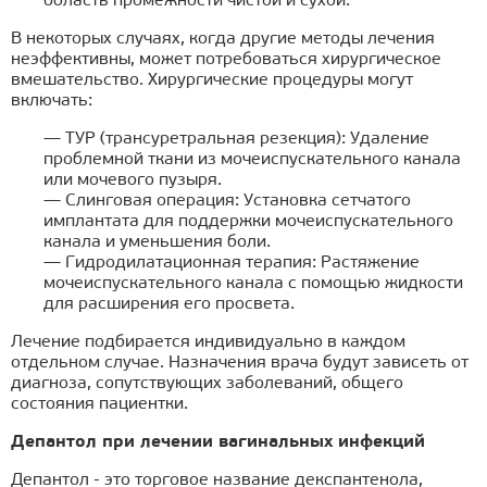
область промежности чистой и сухой.
В некоторых случаях, когда другие методы лечения
неэффективны, может потребоваться хирургическое
вмешательство. Хирургические процедуры могут
включать:
— ТУР (трансуретральная резекция): Удаление
проблемной ткани из мочеиспускательного канала
или мочевого пузыря.
— Слинговая операция: Установка сетчатого
имплантата для поддержки мочеиспускательного
канала и уменьшения боли.
— Гидродилатационная терапия: Растяжение
мочеиспускательного канала с помощью жидкости
для расширения его просвета.
Лечение подбирается индивидуально в каждом
отдельном случае. Назначения врача будут зависеть от
диагноза, сопутствующих заболеваний, общего
состояния пациентки.
Депантол при лечении вагинальных инфекций
Депантол - это торговое название декспантенола,