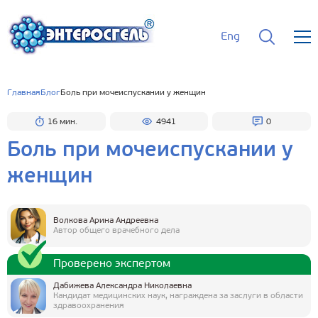
Eng
Главная
Блог
Боль при мочеиспускании у женщин
16 мин.
4941
0
Боль при мочеиспускании у
женщин
Волкова Арина Андреевна
Автор общего врачебного дела
Проверено экспертом
Дабижева Александра Николаевна
Кандидат медицинских наук, награждена за заслуги в области
здравоохранения