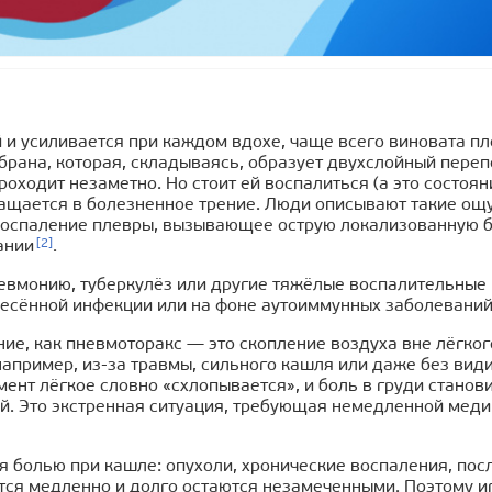
й и усиливается при каждом вдохе, чаще всего виновата п
брана, которая, складываясь, образует двухслойный пере
проходит незаметно. Но стоит ей воспалиться (а это состоян
ращается в болезненное трение. Люди описывают такие ощ
о воспаление плевры, вызывающее острую локализованную б
[2]
ании
.
невмонию, туберкулёз или другие тяжёлые воспалительные
несённой инфекции или на фоне аутоиммунных заболеваний
е, как пневмоторакс — это скопление воздуха вне лёгкого
 например, из-за травмы, сильного кашля или даже без вид
мент лёгкое словно «схлопывается», и боль в груди станов
й. Это экстренная ситуация, требующая немедленной мед
я болью при кашле: опухоли, хронические воспаления, пос
аются медленно и долго остаются незамеченными. Поэтому 