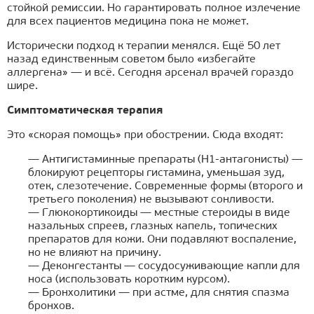
стойкой ремиссии. Но гарантировать полное излечение
для всех пациентов медицина пока не может.
Исторически подход к терапии менялся. Ещё 50 лет
назад единственным советом было «избегайте
аллергена» — и всё. Сегодня арсенал врачей гораздо
шире.
Симптоматическая терапия
Это «скорая помощь» при обострении. Сюда входят:
— Антигистаминные препараты (Н1-антагонисты) —
блокируют рецепторы гистамина, уменьшая зуд,
отек, слезотечение. Современные формы (второго и
третьего поколения) не вызывают сонливости.
— Глюкокортикоиды — местные стероиды в виде
назальных спреев, глазных капель, топических
препаратов для кожи. Они подавляют воспаление,
но не влияют на причину.
— Деконгестанты — сосудосуживающие капли для
носа (использовать коротким курсом).
— Бронхолитики — при астме, для снятия спазма
бронхов.