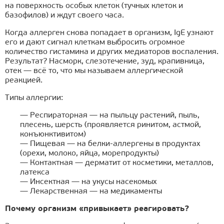
на поверхность особых клеток (тучных клеток и
базофилов) и ждут своего часа.
Когда аллерген снова попадает в организм, IgE узнают
его и дают сигнал клеткам выбросить огромное
количество гистамина и других медиаторов воспаления.
Результат? Насморк, слезотечение, зуд, крапивница,
отек — всё то, что мы называем аллергической
реакцией.
Типы аллергии:
— Респираторная — на пыльцу растений, пыль,
плесень, шерсть (проявляется ринитом, астмой,
конъюнктивитом)
— Пищевая — на белки-аллергены в продуктах
(орехи, молоко, яйца, морепродукты)
— Контактная — дерматит от косметики, металлов,
латекса
— Инсектная — на укусы насекомых
— Лекарственная — на медикаменты
Почему организм «привыкает» реагировать?