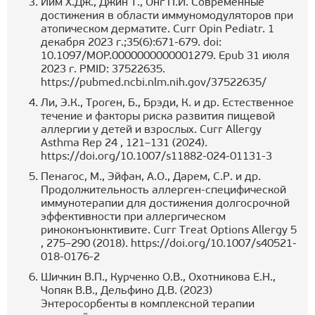
Йим Х.Дж., Джин Т., Онг П.Й. Современные
достижения в области иммуномодуляторов при
атопическом дерматите. Curr Opin Pediatr. 1
декабря 2023 г.;35(6):671-679. doi:
10.1097/MOP.0000000000001279. Epub 31 июля
2023 г. PMID: 37522635.
https://pubmed.ncbi.nlm.nih.gov/37522635/
Ли, Э.К., Троген, Б., Брэди, К. и др. Естественное
течение и факторы риска развития пищевой
аллергии у детей и взрослых. Curr Allergy
Asthma Rep 24 , 121–131 (2024).
https://doi.org/10.1007/s11882-024-01131-3
Пенагос, М., Эйфан, А.О., Дарем, С.Р. и др.
Продолжительность аллерген-специфической
иммунотерапии для достижения долгосрочной
эффективности при аллергическом
риноконъюнктивите. Curr Treat Options Allergy 5
, 275–290 (2018). https://doi.org/10.1007/s40521-
018-0176-2
Шичкин В.П., Курченко О.В., Охотникова Е.Н.,
Чопяк В.В., Дельфино Д.В. (2023)
Энтеросорбенты в комплексной терапии