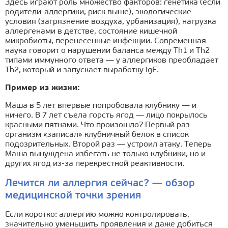
Здесь играют роль множество факторов: генетика (если
родители-аллергики, риск выше), экологические
условия (загрязнение воздуха, урбанизация), нагрузка
аллергенами в детстве, состояние кишечной
микробиоты, перенесенные инфекции. Современная
наука говорит о нарушении баланса между Th1 и Th2
типами иммунного ответа — у аллергиков преобладает
Th2, который и запускает выработку IgE.
Пример из жизни:
Маша в 5 лет впервые попробовала клубнику — и
ничего. В 7 лет съела горсть ягод — лицо покрылось
красными пятнами. Что произошло? Первый раз
организм «записал» клубничный белок в список
подозрительных. Второй раз — устроил атаку. Теперь
Маша вынуждена избегать не только клубники, но и
других ягод из-за перекрестной реактивности.
Лечится ли аллергия сейчас? — обзор
медицинской точки зрения
Если коротко: аллергию можно контролировать,
значительно уменьшить проявления и даже добиться