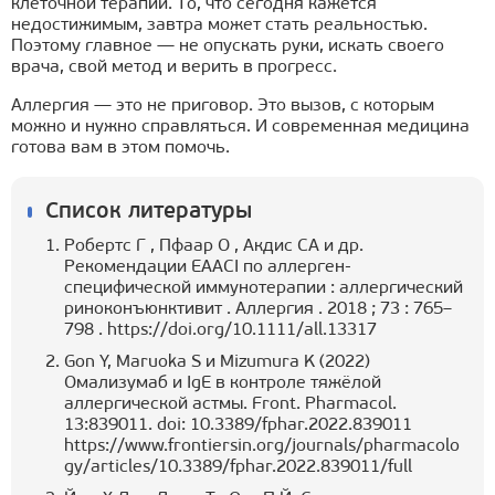
клеточной терапии. То, что сегодня кажется
недостижимым, завтра может стать реальностью.
Поэтому главное — не опускать руки, искать своего
врача, свой метод и верить в прогресс.
Аллергия — это не приговор. Это вызов, с которым
можно и нужно справляться. И современная медицина
готова вам в этом помочь.
Список литературы
Робертс Г , Пфаар О , Акдис CA и др.
Рекомендации EAACI по аллерген-
специфической иммунотерапии : аллергический
риноконъюнктивит . Аллергия . 2018 ; 73 : 765–
798 . https://doi.org/10.1111/all.13317
Gon Y, Maruoka S и Mizumura K (2022)
Омализумаб и IgE в контроле тяжёлой
аллергической астмы. Front. Pharmacol.
13:839011. doi: 10.3389/fphar.2022.839011
https://www.frontiersin.org/journals/pharmacolo
gy/articles/10.3389/fphar.2022.839011/full