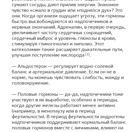
сужают сосуды, дают прилив энергии. Знакомое
чувство «сжало в груди» или «поднялся дух»? Это
они. Когда организм ощущает угрозу, эти гормоны
быстро высвобождаются из надпочечников и
нервных окончаний. Адреналин, в первую очередь,
увеличивает частоту сердечных сокращений,
сердечный выброс и уровень глюкозы в крови,
стимулируя гликогенолиз и липолиз. Этот
катехоламин также расширяет дыхательные пути,
[3]
улучшая поступление кислорода
.
— Альдостерон — регулирует водно-солевой
баланс и артериальное давление. Если он не в
норме, ты можешь чувствовать слабость, жажду и
головокружение.
— Половые гормоны — да-да, надпочечники тоже
участвуют в их выработке, особенно в периоды,
когда другие железы работают менее активно
(например, в менопаузу или в период
фертильности). В период фертильности андрогены
надпочечников поддерживают нормальный баланс
половых гормонов вместе с яичниками, влияют на