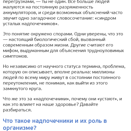
перегрузками, — ты не один. Всё больше людей
жалуются на постоянную разряженность
аккумуляторов, и среди возможных объяснений часто
звучит одно загадочное словосочетание: «синдром
усталых надпочечников».
Это понятие окружено спорами. Одни уверены, что это
— настоящий биологический сбой, вызванный
современным образом жизни. Другие считают его
мифом, выдуманным для объяснения трудноуловимых
симптомов.
Но независимо от научного статуса термина, проблема,
которую он описывает, вполне реальна: миллионы
людей по всему миру живут в состоянии постоянного
переутомления, не понимая, как выйти из этого
замкнутого круга.
Что же это за «надпочечники», почему они «устают», и
как это влияет на наше здоровье? Давайте
разбираться.
Что такое надпочечники и их роль в
организме?