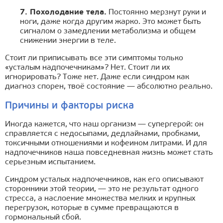
7. Похолодание тела.
Постоянно мерзнут руки и
ноги, даже когда другим жарко. Это может быть
сигналом о замедлении метаболизма и общем
снижении энергии в теле.
Стоит ли приписывать все эти симптомы только
«усталым надпочечникам»? Нет. Стоит ли их
игнорировать? Тоже нет. Даже если синдром как
диагноз спорен, твоё состояние — абсолютно реально.
Причины и факторы риска
Иногда кажется, что наш организм — супергерой: он
справляется с недосыпами, дедлайнами, пробками,
токсичными отношениями и кофеином литрами. И для
надпочечников наша повседневная жизнь может стать
серьезным испытанием.
Синдром усталых надпочечников, как его описывают
сторонники этой теории, — это не результат одного
стресса, а наслоение множества мелких и крупных
перегрузок, которые в сумме превращаются в
гормональный сбой.