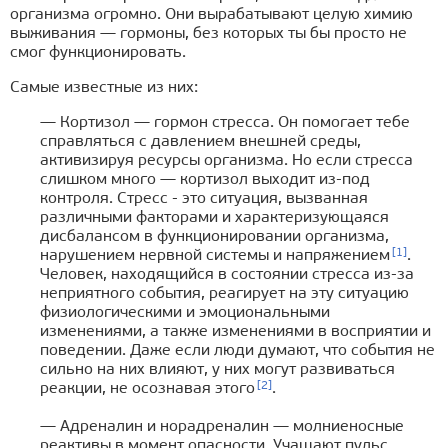
организма огромно. Они вырабатывают целую химию
выживания — гормоны, без которых ты бы просто не
смог функционировать.
Самые известные из них:
— Кортизол — гормон стресса. Он помогает тебе
справляться с давлением внешней среды,
активизируя ресурсы организма. Но если стресса
слишком много — кортизол выходит из-под
контроля. Стресс - это ситуация, вызванная
различными факторами и характеризующаяся
дисбалансом в функционировании организма,
[1]
нарушением нервной системы и напряжением
.
Человек, находящийся в состоянии стресса из-за
неприятного события, реагирует на эту ситуацию
физиологическими и эмоциональными
изменениями, а также изменениями в восприятии и
поведении. Даже если люди думают, что события не
сильно на них влияют, у них могут развиваться
[2]
реакции, не осознавая этого
.
— Адреналин и норадреналин — молниеносные
реактивы в момент опасности. Учащают пульс,