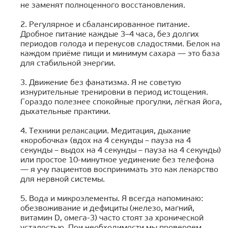
не заменят полноценного восстановления.
2. Регулярное и сбалансированное питание.
Дробное питание каждые 3–4 часа, без долгих
периодов голода и перекусов сладостями. Белок на
каждом приёме пищи и минимум сахара — это база
для стабильной энергии.
3. Движение без фанатизма. Я не советую
изнурительные тренировки в период истощения.
Гораздо полезнее спокойные прогулки, лёгкая йога,
дыхательные практики.
4. Техники релаксации. Медитация, дыхание
«коробочка» (вдох на 4 секунды – пауза на 4
секунды – выдох на 4 секунды – пауза на 4 секунды)
или простое 10-минутное уединение без телефона
— я учу пациентов воспринимать это как лекарство
для нервной системы.
5. Вода и микроэлементы. Я всегда напоминаю:
обезвоживание и дефициты (железо, магний,
витамин D, омега-3) часто стоят за хронической
усталостью. При необходимости мы проверяем