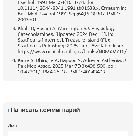
Psychol. 1991 Mar;64(1):11-24. doi:
10.1111/j.2044-8341.1991.tb01638.x. Erratum in:
Br J Med Psychol 1991 Sep;64(Pt 3):307. PMID:
2043501.
Khalil B, Rosani A, Warrington SJ. Physiology,
Catecholamines. [Updated 2024 Dec 11]. In:
StatPearls [Internet]. Treasure Island (FL):
StatPearls Publishing; 2025 Jan-. Available from:
https://www.ncbi.nlm.nih.gov/books/NBK507716/
Kalra S, Dhingra A, Kapoor N. Adrenal Asthenia. J
Pak Med Assoc. 2025 Mar;75(3):498-500. doi:
10.47391/JPMA.25-18. PMID: 40143493.
Написать комментарий
Имя