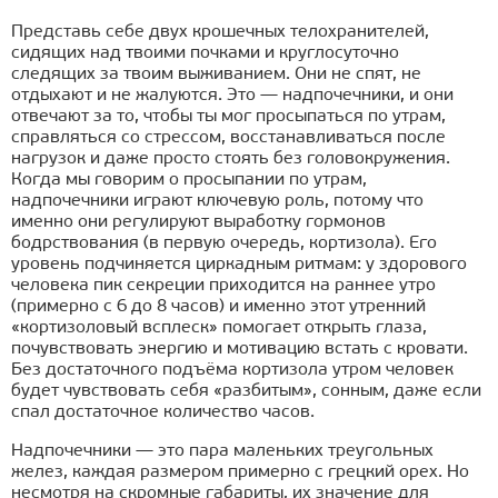
Представь себе двух крошечных телохранителей,
сидящих над твоими почками и круглосуточно
следящих за твоим выживанием. Они не спят, не
отдыхают и не жалуются. Это — надпочечники, и они
отвечают за то, чтобы ты мог просыпаться по утрам,
справляться со стрессом, восстанавливаться после
нагрузок и даже просто стоять без головокружения.
Когда мы говорим о просыпании по утрам,
надпочечники играют ключевую роль, потому что
именно они регулируют выработку гормонов
бодрствования (в первую очередь, кортизола). Его
уровень подчиняется циркадным ритмам: у здорового
человека пик секреции приходится на раннее утро
(примерно с 6 до 8 часов) и именно этот утренний
«кортизоловый всплеск» помогает открыть глаза,
почувствовать энергию и мотивацию встать с кровати.
Без достаточного подъёма кортизола утром человек
будет чувствовать себя «разбитым», сонным, даже если
спал достаточное количество часов.
Надпочечники — это пара маленьких треугольных
желез, каждая размером примерно с грецкий орех. Но
несмотря на скромные габариты, их значение для