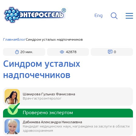
Eng
Главная
Блог
Синдром усталых надпочечников
20 мин.
42878
0
Синдром усталых
надпочечников
Шакирова Гульназ Фанисовна
Врач-гастроэнтеролог
Проверено экспертом
Дабижева Александра Николаевна
Кандидат медицинских наук, награждена за заслуги в области
здравоохранения