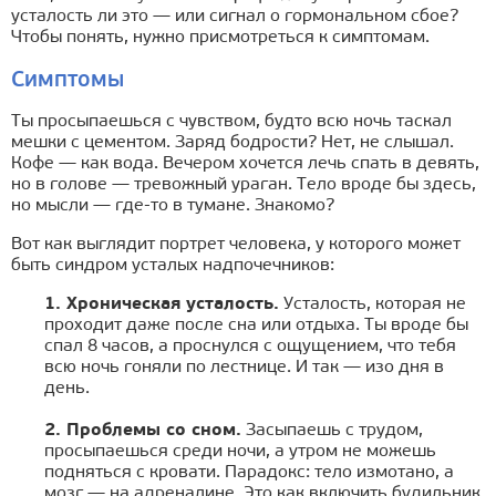
усталость ли это — или сигнал о гормональном сбое?
Чтобы понять, нужно присмотреться к симптомам.
Симптомы
Ты просыпаешься с чувством, будто всю ночь таскал
мешки с цементом. Заряд бодрости? Нет, не слышал.
Кофе — как вода. Вечером хочется лечь спать в девять,
но в голове — тревожный ураган. Тело вроде бы здесь,
но мысли — где-то в тумане. Знакомо?
Вот как выглядит портрет человека, у которого может
быть синдром усталых надпочечников:
1. Хроническая усталость.
Усталость, которая не
проходит даже после сна или отдыха. Ты вроде бы
спал 8 часов, а проснулся с ощущением, что тебя
всю ночь гоняли по лестнице. И так — изо дня в
день.
2. Проблемы со сном.
Засыпаешь с трудом,
просыпаешься среди ночи, а утром не можешь
подняться с кровати. Парадокс: тело измотано, а
мозг — на адреналине. Это как включить будильник