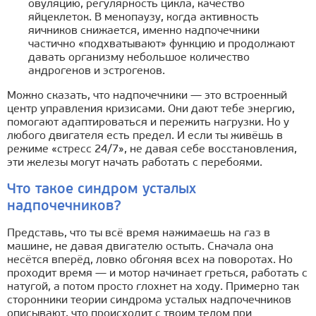
овуляцию, регулярность цикла, качество
яйцеклеток. В менопаузу, когда активность
яичников снижается, именно надпочечники
частично «подхватывают» функцию и продолжают
давать организму небольшое количество
андрогенов и эстрогенов.
Можно сказать, что надпочечники — это встроенный
центр управления кризисами. Они дают тебе энергию,
помогают адаптироваться и пережить нагрузки. Но у
любого двигателя есть предел. И если ты живёшь в
режиме «стресс 24/7», не давая себе восстановления,
эти железы могут начать работать с перебоями.
Что такое синдром усталых
надпочечников?
Представь, что ты всё время нажимаешь на газ в
машине, не давая двигателю остыть. Сначала она
несётся вперёд, ловко обгоняя всех на поворотах. Но
проходит время — и мотор начинает греться, работать с
натугой, а потом просто глохнет на ходу. Примерно так
сторонники теории синдрома усталых надпочечников
описывают, что происходит с твоим телом при