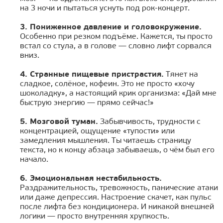
на 3 ночи и пытаться уснуть под рок-концерт.
3. Пониженное давление и головокружение.
Особенно при резком подъёме. Кажется, ты просто
встал со стула, а в голове — словно лифт сорвался
вниз.
4. Странные пищевые пристрастия.
Тянет на
сладкое, солёное, кофеин. Это не просто «хочу
шоколадку», а настоящий крик организма: «Дай мне
быструю энергию — прямо сейчас!»
5. Мозговой туман.
Забывчивость, трудности с
концентрацией, ощущение «тупости» или
замедления мышления. Ты читаешь страницу
текста, но к концу абзаца забываешь, о чём был его
начало.
6. Эмоциональная нестабильность.
Раздражительность, тревожность, панические атаки
или даже депрессия. Настроение скачет, как пульс
после лифта без кондиционера. И никакой внешней
логики — просто внутренняя хрупкость.