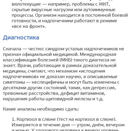
вялотекущие — например, проблемы с ЖКТ,
скрытые вирусные нагрузки или аутоиммунные
процессы. Организм находится в постоянной боевой
готовности, и надпочечники работают в режиме
«все на фронт».
Диагностика
Сначала — честно: синдром усталых надпочечников не
признан официальной медициной. Международная
классификация болезней (МКБ) такого диагноза не
знает. Врачи, работающие в рамках доказательной
медицины, считают, что механизм «истощения
надпочечников» не доказан научно, а описываемые
симптомы — неспецифичны и могут быть изменены с
десятками других состояний, таких, как депрессия,
тревожные расстройства, дефицит витаминов,
нарушения работы щитовидной железы и т.д.
Какие анализы необходимо сдать:
1. Кортизол в слюне (тест на кортизол в слюне).
Измеряется в течение дня — утром, днём, вечером
и ночью. У здорового человека к вечеру уровень