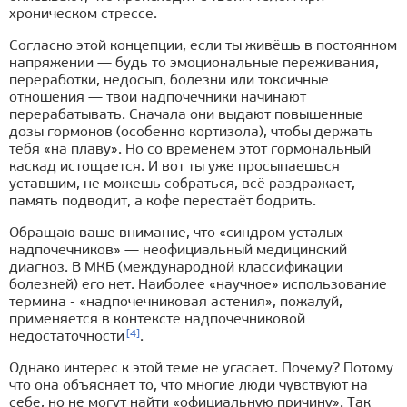
хроническом стрессе.
Согласно этой концепции, если ты живёшь в постоянном
напряжении — будь то эмоциональные переживания,
переработки, недосып, болезни или токсичные
отношения — твои надпочечники начинают
перерабатывать. Сначала они выдают повышенные
дозы гормонов (особенно кортизола), чтобы держать
тебя «на плаву». Но со временем этот гормональный
каскад истощается. И вот ты уже просыпаешься
уставшим, не можешь собраться, всё раздражает,
память подводит, а кофе перестаёт бодрить.
Обращаю ваше внимание, что «синдром усталых
надпочечников» — неофициальный медицинский
диагноз. В МКБ (международной классификации
болезней) его нет. Наиболее «научное» использование
термина - «надпочечниковая астения», пожалуй,
применяется в контексте надпочечниковой
[4]
недостаточности
.
Однако интерес к этой теме не угасает. Почему? Потому
что она объясняет то, что многие люди чувствуют на
себе, но не могут найти «официальную причину». Так