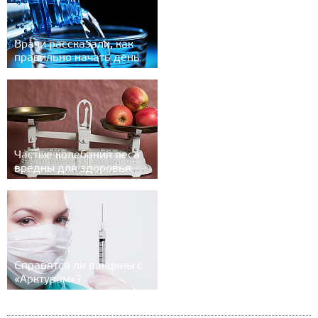
Врачи рассказали, как
правильно начать день
Частые колебания веса
вредны для здоровья
Справятся ли вакцины с
«Арктуром»?