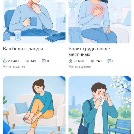
Как болят гланды
Болит грудь после
месячных
23 мин.
149
0
23 мин.
740
0
Читать далее
Читать далее