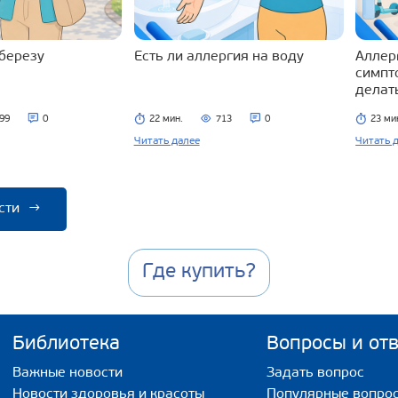
 березу
Есть ли аллергия на воду
Аллерг
симпт
делат
99
0
22 мин.
713
0
23 ми
Читать далее
Читать 
сти
→
Где купить?
Библиотека
Вопросы и от
Важные новости
Задать вопрос
Новости здоровья и красоты
Популярные вопро