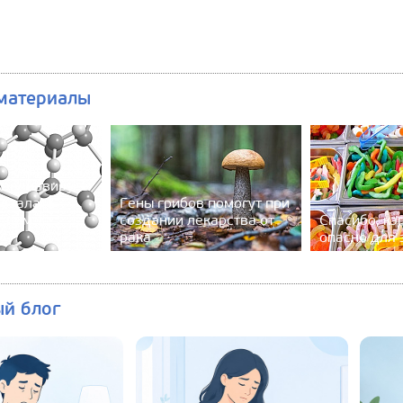
материалы
коронавируса
казалась
Гены грибов помогут при
одним
создании лекарства от
Спасибо, кэ
рака
опасно для 
ый блог