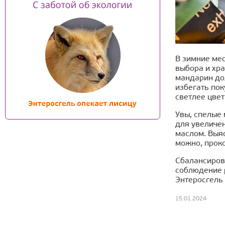
В зимние ме
выбора и хр
мандарин дол
избегать пок
светлее цвет
Увы, спелые 
для увеличен
маслом. Выя
можно, прок
Сбалансирова
соблюдение 
Энтеросгель
15.01.2024