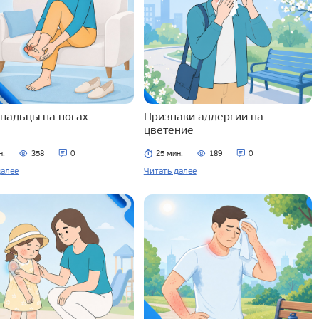
 пальцы на ногах
Признаки аллергии на
цветение
н.
358
0
25 мин.
189
0
далее
Читать далее