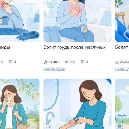
ланды
Болит грудь после месячных
Болят
63
0
23 мин.
766
0
25 ми
Читать далее
Читать 