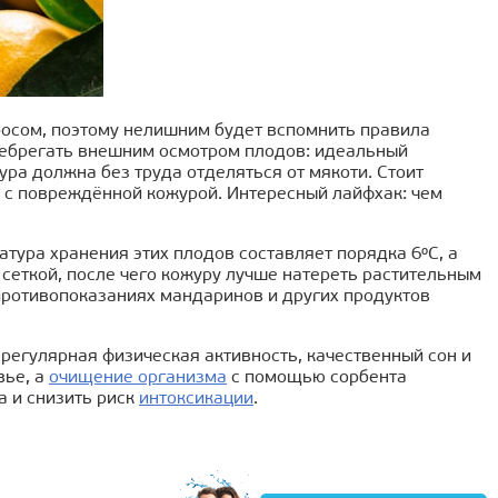
осом, поэтому нелишним будет вспомнить правила
небрегать внешним осмотром плодов: идеальный
ура должна без труда отделяться от мякоти. Стоит
в с повреждённой кожурой. Интересный лайфхак: чем
тура хранения этих плодов составляет порядка 6ºC, а
 сеткой, после чего кожуру лучше натереть растительным
противопоказаниях мандаринов и других продуктов
регулярная физическая активность, качественный сон и
вье, а
очищение организма
с помощью сорбента
 и снизить риск
интоксикации
.