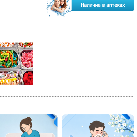
п: сладкое
здоровья!