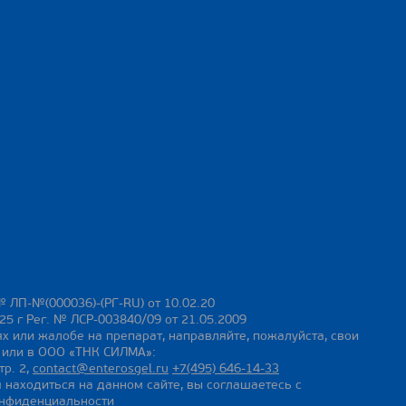
№ ЛП-№(000036)-(РГ-RU) от 10.02.20
25 г Рег. № ЛСР-003840/09 от 21.05.2009
х или жалобе на препарат, направляйте, пожалуйста, свои
ы или в ООО «ТНК СИЛМА»:
тр. 2,
contact@enterosgel.ru
+7(495) 646-14-33
 находиться на данном сайте, вы соглашаетесь с
онфиденциальности