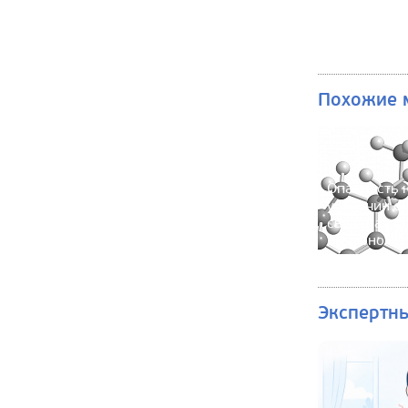
Похожие 
Опасность 
у мужчин о
связана с 
гормоном
Экспертн