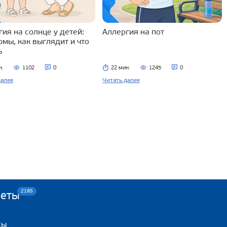
ия на солнце у детей:
Аллергия на пот
омы, как выглядит и что
ь
н.
1102
0
22 мин.
1245
0
далее
Читать далее
2185
веты
сы