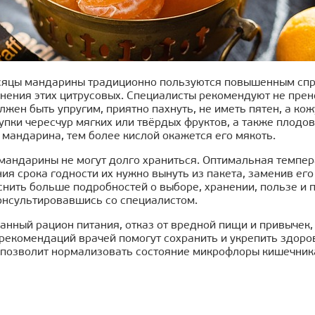
сяцы мандарины традиционно пользуются повышенным спр
анения этих цитрусовых. Специалисты рекомендуют не пре
жен быть упругим, приятно пахнуть, не иметь пятен, а кож
упки чересчур мягких или твёрдых фруктов, а также плодо
 мандарина, тем более кислой окажется его мякоть.
мандарины не могут долго храниться. Оптимальная темпера
ия срока годности их нужно вынуть из пакета, заменив его
снить больше подробностей о выборе, хранении, пользе и 
онсультировавшись со специалистом.
нный рацион питания, отказ от вредной пищи и привычек, 
рекомендаций врачей помогут сохранить и укрепить здоро
 позволит нормализовать состояние микрофлоры кишечника