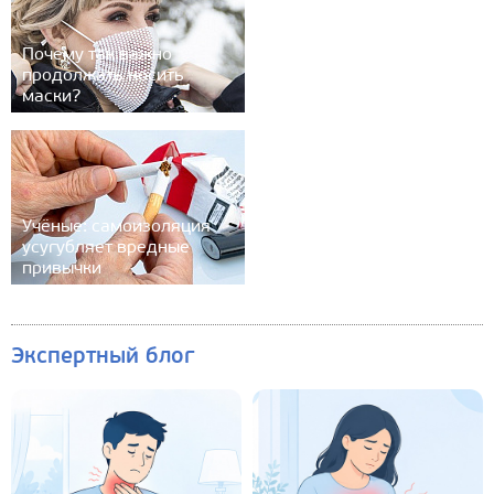
Почему так важно
продолжать носить
маски?
Учёные: самоизоляция
усугубляет вредные
привычки
Экспертный блог