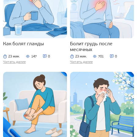
Как болят гланды
Болит грудь после
месячных
23 мин.
147
0
23 мин.
701
0
Читать далее
Читать далее