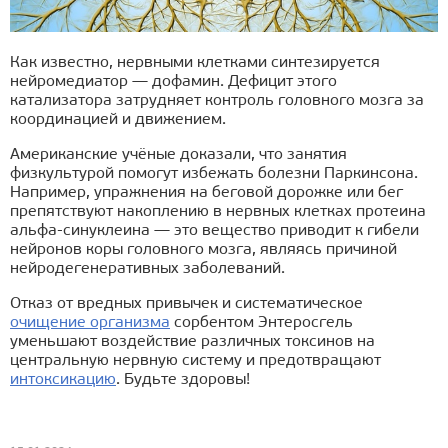
Как известно, нервными клетками синтезируется
нейромедиатор — дофамин. Дефицит этого
катализатора затрудняет контроль головного мозга за
координацией и движением.
Американские учёные доказали, что занятия
физкультурой помогут избежать болезни Паркинсона.
Например, упражнения на беговой дорожке или бег
препятствуют накоплению в нервных клетках протеина
альфа-синуклеина — это вещество приводит к гибели
нейронов коры головного мозга, являясь причиной
нейродегенеративных заболеваний.
Отказ от вредных привычек и систематическое
очищение организма
сорбентом Энтеросгель
уменьшают воздействие различных токсинов на
центральную нервную систему и предотвращают
интоксикацию
. Будьте здоровы!