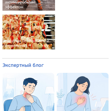
антимикробным
эффектом
Шашлык без проблем и
отравлений
Экспертный блог