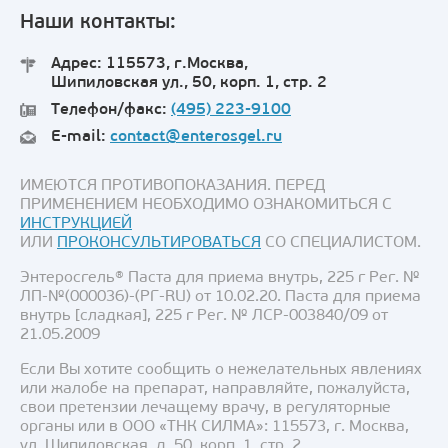
Наши контакты:
Адрес: 115573, г.Москва,
Шипиловская ул., 50, корп. 1, стр. 2
Телефон/факс:
(495) 223-9100
E-mail:
contact@enterosgel.ru
ИМЕЮТСЯ ПРОТИВОПОКАЗАНИЯ. ПЕРЕД
ПРИМЕНЕНИЕМ НЕОБХОДИМО ОЗНАКОМИТЬСЯ С
ИНСТРУКЦИЕЙ
ИЛИ
ПРОКОНСУЛЬТИРОВАТЬСЯ
СО СПЕЦИАЛИСТОМ.
Энтеросгель® Паста для приема внутрь, 225 г Рег. №
ЛП-№(000036)-(РГ-RU) от 10.02.20. Паста для приема
внутрь [сладкая], 225 г Рег. № ЛСР-003840/09 от
21.05.2009
Если Вы хотите сообщить о нежелательных явлениях
или жалобе на препарат, направляйте, пожалуйста,
свои претензии лечащему врачу, в регуляторные
органы или в ООО «ТНК СИЛМА»: 115573, г. Москва,
ул. Шипиловская, д. 50, корп. 1, стр. 2,