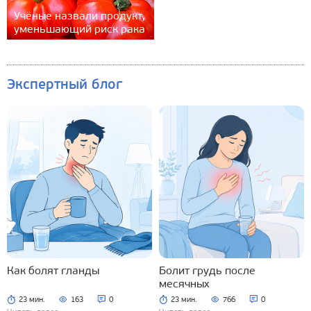
Учёные назвали продукт,
уменьшающий риск рака
Экспертный блог
Как болят гланды
Болит грудь после
месячных
23 мин.
163
0
23 мин.
766
0