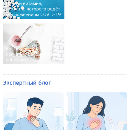
Назван витамин,
нехватка которого ведёт
к осложнениям COVID-19
Российские учёные:
йогурты с пробиотиками
работают!
Экспертный блог