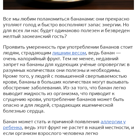
Все мы любим полакомиться бананами: они прекрасно
утоляют голод и быстро восполняют запас энергии. Но
для всех ли нас будет одинаково полезен и безвреден
желтый заокеанский гость?
Проявить умеренность при употреблении бананов стоит
людям, страдающим
лишним весом
, ведь банан —
очень калорийный фрукт. Тем не менее, недавний
запрет на бананы для худеющих учёные опровергли: в
разумных количествах они полезны и необходимы.
Кроме того, у людей с повышенной свертываемостью
крови, бананы в больших количествах могут вызывать
обострение заболевания. Из-за того, что банан легко
выводит жидкость из организма, что приводит к
сгущению крови, употребление бананов может быть
опасно и для людей, страдающих ишемической
болезнью сердца.
Банан может стать и причиной появления
аллергии у
ребенка
, ведь этот фрукт не растет в нашей местности, и
если организм взрослого человека легко