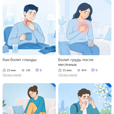
Как болят гланды
Болит грудь после
месячных
23 мин.
191
0
23 мин.
874
0
Читать далее
Читать далее