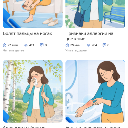
Болят пальцы на ногах
Признаки аллергии на
цветение
25 мин.
417
0
25 мин.
204
0
Читать далее
Читать далее
Аллергия на березу
Есть ли аллергия на воду