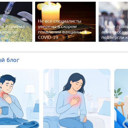
Не все специалисты
 в 2 приёма
уверены в скором
Новые прав
алеко не
появлении вакцины от
авиапассаж
COVID-19
подвергли к
ый блог