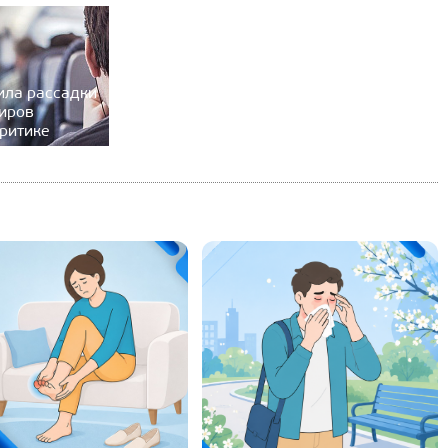
ила рассадки
иров
ритике