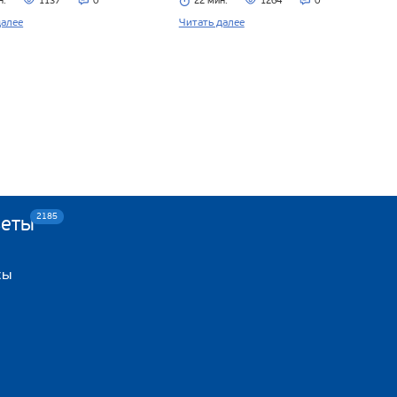
н.
1137
0
22 мин.
1264
0
далее
Читать далее
2185
веты
сы