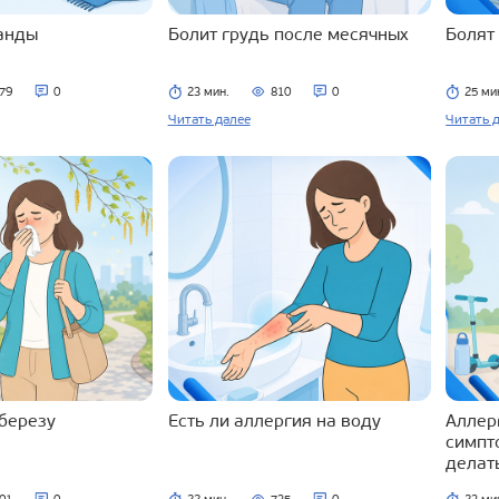
ланды
Болит грудь после месячных
Болят
79
0
23 мин.
810
0
25 ми
Читать далее
Читать 
 березу
Есть ли аллергия на воду
Аллерг
симпт
делат