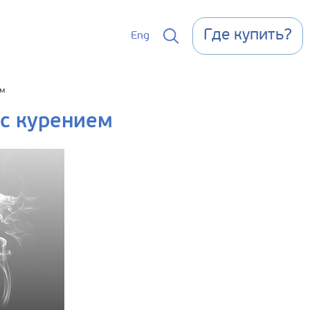
Где купить?
Eng
ем
с курением