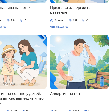
 пальцы на ногах
Признаки аллергии на
цветение
н.
385
0
25 мин.
199
0
далее
Читать далее
ия на солнце у детей:
Аллергия на пот
омы, как выглядит и что
ь