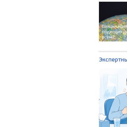
Вакцинация
подходит д
всем?
Экспертн