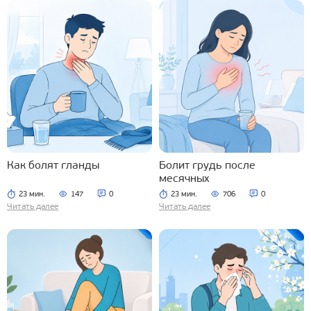
Как болят гланды
Болит грудь после
месячных
23 мин.
147
0
23 мин.
706
0
Читать далее
Читать далее