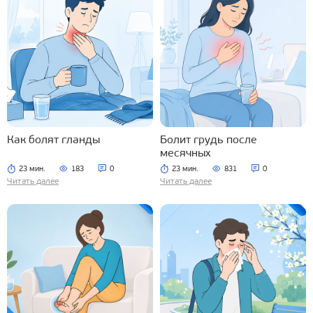
Как болят гланды
Болит грудь после
месячных
23 мин.
183
0
23 мин.
831
0
Читать далее
Читать далее