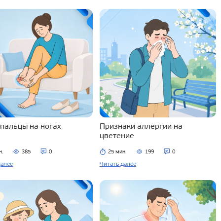
 пальцы на ногах
Признаки аллергии на
цветение
н.
385
0
25 мин.
199
0
далее
Читать далее