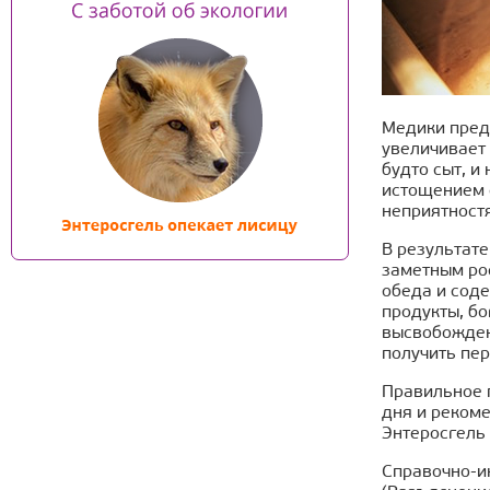
Медики пред
увеличивает
будто сыт, и
истощением 
неприятност
В результате
заметным ро
обеда и сод
продукты, бо
высвобожден
получить пе
Правильное п
дня и рекоме
Энтеросгель
Справочно-и