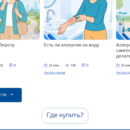
 березу
Есть ли аллергия на воду
Аллерг
симпт
делат
01
0
22 мин.
736
0
23 ми
Читать далее
Читать 
сти
→
Где купить?