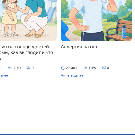
ия на солнце у детей:
Аллергия на пот
омы, как выглядит и что
ь
н.
1140
0
22 мин.
1265
0
далее
Читать далее