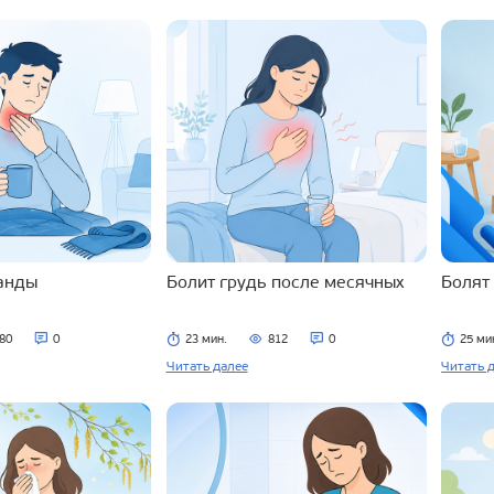
ланды
Болит грудь после месячных
Болят
80
0
23 мин.
812
0
25 ми
Читать далее
Читать 