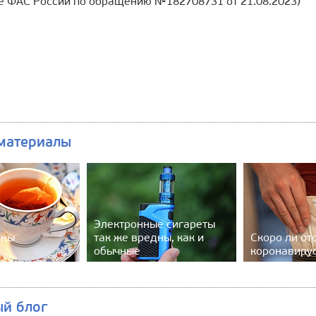
е ФАС России по обращению №182708731 от 21.08.2023)
материалы
Электронные сигареты
ены
так же вредны, как и
Скоро ли от
обычные
коронавиру
ый блог