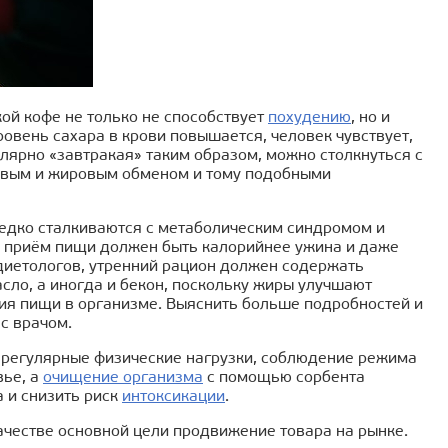
й кофе не только не способствует
похудению
, но и
ровень сахара в крови повышается, человек чувствует,
улярно «завтракая» таким образом, можно столкнуться с
овым и жировым обменом и тому подобными
редко сталкиваются с метаболическим синдромом и
й приём пищи должен быть калорийнее ужина и даже
диетологов, утренний рацион должен содержать
сло, а иногда и бекон, поскольку жиры улучшают
ия пищи в организме. Выяснить больше подробностей и
с врачом.
, регулярные физические нагрузки, соблюдение режима
вье, а
очищение организма
с помощью сорбента
 и снизить риск
интоксикации
.
честве основной цели продвижение товара на рынке.