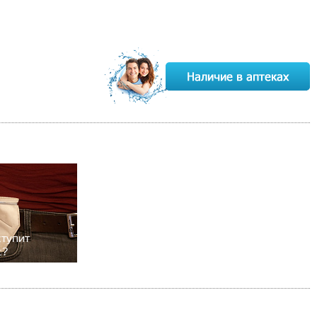
ступит
с?