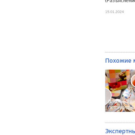
(Разъяснени
15.01.2024
Похожие 
В чае найд
пестициды
Экспертн