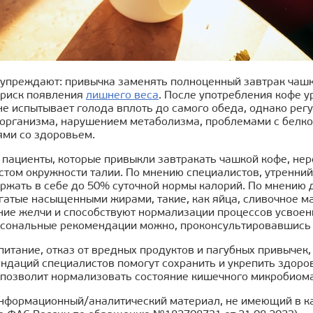
упреждают: привычка заменять полноценный завтрак чашко
 риск появления
лишнего веса
. После употребления кофе у
 не испытывает голода вплоть до самого обеда, однако рег
организма, нарушением метаболизма, проблемами с белк
ями со здоровьем.
 пациенты, которые привыкли завтракать чашкой кофе, не
стом окружности талии. По мнению специалистов, утренни
ержать в себе до 50% суточной нормы калорий. По мнению 
гатые насыщенными жирами, такие, как яйца, сливочное ма
ие желчи и способствуют нормализации процессов усвоен
рсональные рекомендации можно, проконсультировавшись 
итание, отказ от вредных продуктов и пагубных привычек
ндаций специалистов помогут сохранить и укрепить здоро
 позволит нормализовать состояние кишечного микробиома
нформационный/аналитический материал, не имеющий в ка