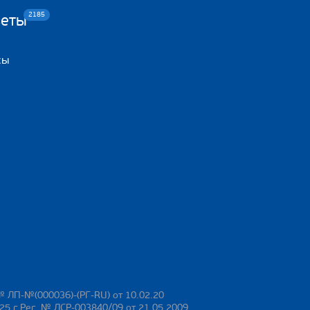
2185
веты
сы
№ ЛП-№(000036)-(РГ-RU) от 10.02.20
25 г Рег. № ЛСР-003840/09 от 21.05.2009