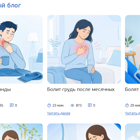
ый блог
ланды
Болит грудь после месячных
Болят
91
0
23 мин.
873
0
25 ми
Читать далее
Читать 