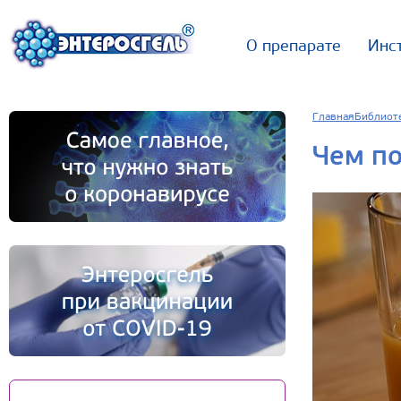
О препарате
Инс
Главная
Библиот
Чем по