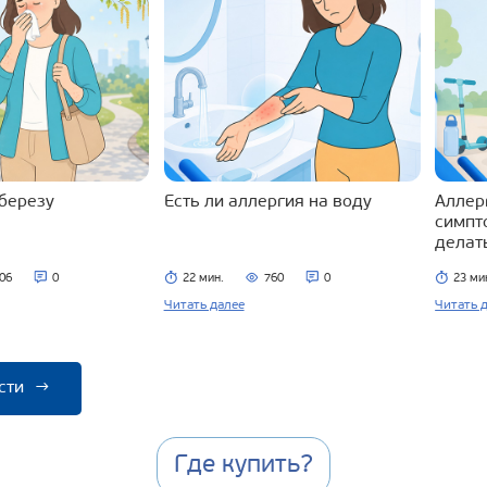
 березу
Есть ли аллергия на воду
Аллерг
симпт
делат
06
0
22 мин.
760
0
23 ми
Читать далее
Читать 
сти
→
Где купить?