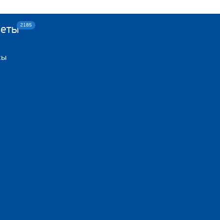
2185
веты
сы