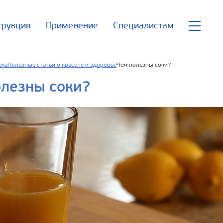
трукция
Применение
Специалистам
ека
Полезные статьи о красоте и здоровье
Чем полезны соки?
лезны соки?