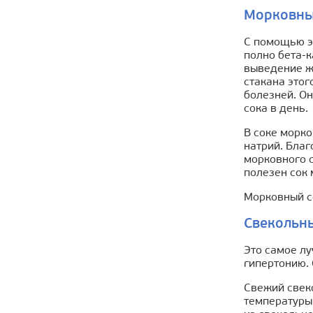
Морковны
С помощью э
полно бета-к
выведение же
стакана этог
болезней. Он
сока в день.
В соке морко
натрий. Благ
морковного с
полезен сок
Морковный со
Свекольн
Это самое лу
гипертонию. 
Свежий свек
температуры 