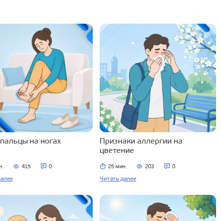
 пальцы на ногах
Признаки аллергии на
цветение
н.
415
0
25 мин.
203
0
далее
Читать далее