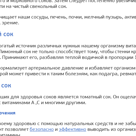
го и морковного соков. Затем следует постепенно увеличив
и на чистый свекольный сок.
чищает наши сосуды, печень, почки, желчный пузырь, акт
, зрение.
 сок
огатый источник различных нужных нашему организму витам
Лимонный сок не только способствует тому, чтобы стенки к
 Принимают его, разбавляя теплой водичкой в пропорции 1
ормализует артериальное давление и избавляет организм о
рой может привести к таким болезням, как подагра, ревмат
 сок
ших для здоровья соков является томатный сок. Он ощела
 витаминами А ,С и многими другими.
ючения
воему здоровью с помощью натуральных средств и не забы
нт позволяет
безопасно
и
эффективно
выводить из организ
витамины.