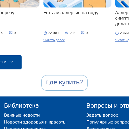
 березу
Есть ли аллергия на воду
Аллерг
симпт
делат
99
0
22 мин.
722
0
23 ми
Читать далее
Читать 
сти
→
Где купить?
Библиотека
Вопросы и от
Важные новости
Задать вопрос
Новости здоровья и красоты
Популярные вопро