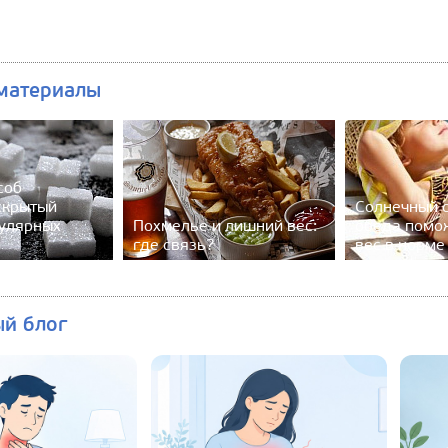
материалы
соб
скрытый
Солнечный с
пулярных
Похмелье и лишний вес:
обеда помо
где связь?
вес в норме
ый блог