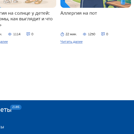
ия на солнце у детей:
Аллергия на пот
омы, как выглядит и что
ь
н.
1114
0
22 мин.
1250
0
далее
Читать далее
2185
веты
сы