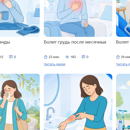
ланды
Болит грудь после месячных
Болят
72
0
23 мин.
783
0
25 ми
Читать далее
Читать 