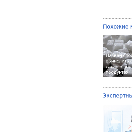
Похожие 
Назван спо
вычислить 
сахар в по
продуктах
Экспертн