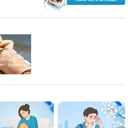
вет до
жет держать