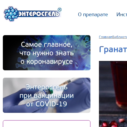
О препарате
Инс
Главная
Библиот
Гранат