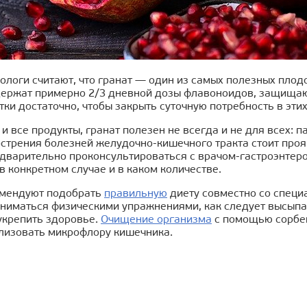
логи считают, что гранат — один из самых полезных плодо
держат примерно 2/3 дневной дозы флавоноидов, защищаю
тки достаточно, чтобы закрыть суточную потребность в эти
 и все продукты, гранат полезен не всегда и не для всех:
стрения болезней желудочно-кишечного тракта стоит проя
дварительно проконсультироваться с врачом-гастроэнтерол
в конкретном случае и в каком количестве.
мендуют подобрать
правильную
диету совместно со специа
аниматься физическими упражнениями, как следует высыпа
укрепить здоровье.
Очищение организма
с помощью сорбен
лизовать микрофлору кишечника.