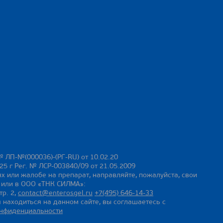
№ ЛП-№(000036)-(РГ-RU) от 10.02.20
25 г Рег. № ЛСР-003840/09 от 21.05.2009
х или жалобе на препарат, направляйте, пожалуйста, свои
ы или в ООО «ТНК СИЛМА»:
тр. 2,
contact@enterosgel.ru
+7(495) 646-14-33
 находиться на данном сайте, вы соглашаетесь с
онфиденциальности