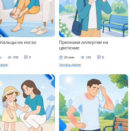
 пальцы на ногах
Признаки аллергии на
цветение
н.
376
0
25 мин.
191
0
далее
Читать далее