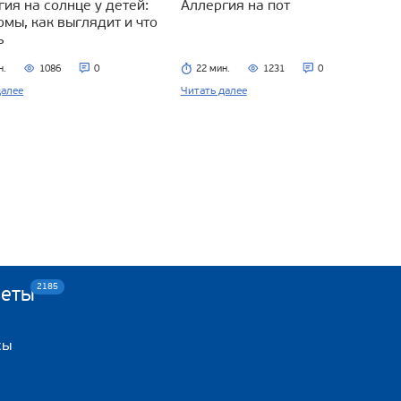
ия на солнце у детей:
Аллергия на пот
омы, как выглядит и что
ь
н.
1086
0
22 мин.
1231
0
далее
Читать далее
2185
веты
сы