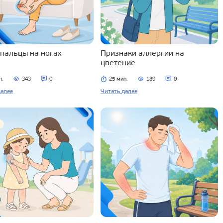
 пальцы на ногах
Признаки аллергии на
цветение
н.
343
0
25 мин.
189
0
далее
Читать далее