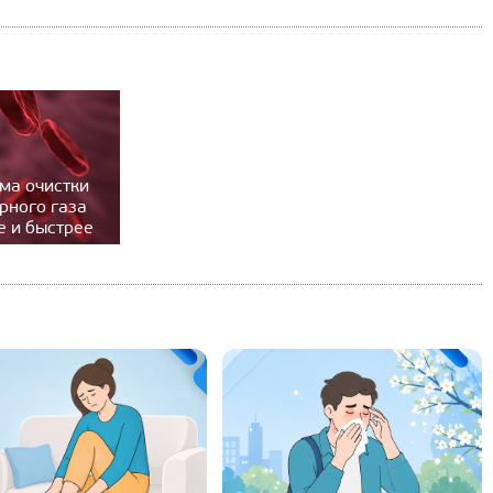
ма очистки
арного газа
е и быстрее