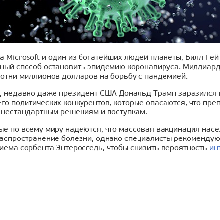
 Microsoft и один из богатейших людей планеты, Билл Гей
ный способ остановить эпидемию коронавируса. Миллиарде
сотни миллионов долларов на борьбу с пандемией.
о, недавно даже президент США Дональд Трамп заразился 
его политических конкурентов, которые опасаются, что пре
к нестандартным решениям и поступкам.
ые по всему миру надеются, что массовая вакцинация нас
распространение болезни, однако специалисты рекомендую
иёма сорбента Энтеросгель, чтобы снизить вероятность
ин