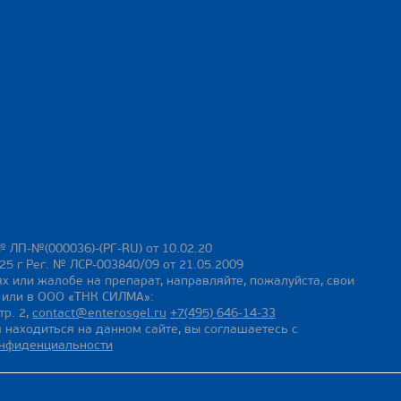
№ ЛП-№(000036)-(РГ-RU) от 10.02.20
25 г Рег. № ЛСР-003840/09 от 21.05.2009
х или жалобе на препарат, направляйте, пожалуйста, свои
ы или в ООО «ТНК СИЛМА»:
тр. 2,
contact@enterosgel.ru
+7(495) 646-14-33
 находиться на данном сайте, вы соглашаетесь с
онфиденциальности