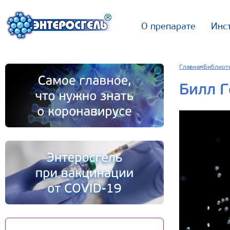
О препарате
Инс
Главная
Библиот
Билл Г