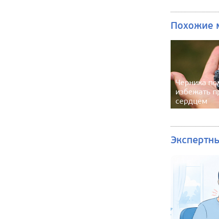
Похожие 
Черника по
избежать п
сердцем
Экспертн