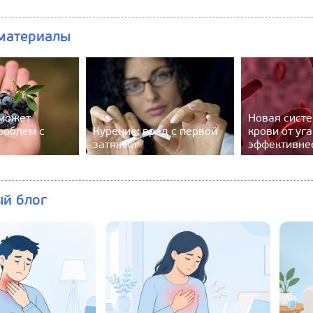
материалы
может
Новая систе
роблем с
Курение: вред с первой
крови от уг
затяжки
эффективне
ый блог