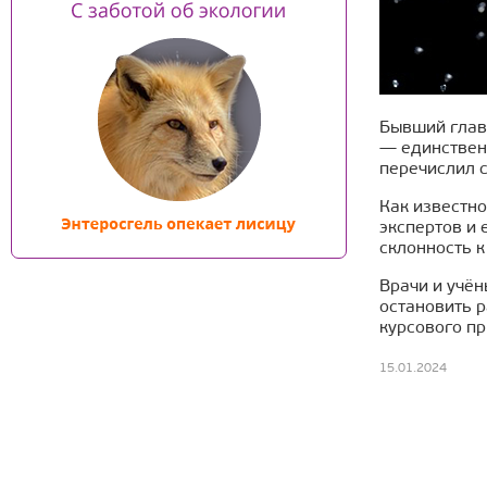
Бывший глава
— единствен
перечислил 
Как известн
экспертов и 
склонность 
Врачи и учён
остановить 
курсового пр
15.01.2024