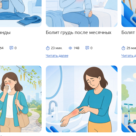
ланды
Болит грудь после месячных
Болят
54
0
23 мин.
748
0
25 ми
Читать далее
Читать 