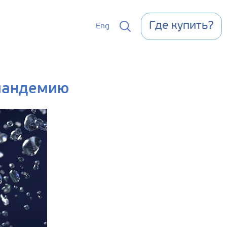
Где купить?
Eng
 пандемию