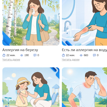
Аллергия на березу
Есть ли аллергия на вод
22 мин.
190
0
22 мин.
683
0
Читать далее
Читать далее