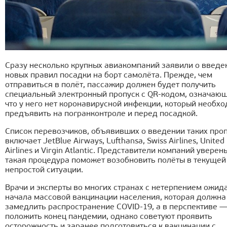
Сразу несколько крупных авиакомпаний заявили о введе
новых правил посадки на борт самолёта. Прежде, чем
отправиться в полёт, пассажир должен будет получить
специальный электронный пропуск с QR-кодом, означающ
что у него нет коронавирусной инфекции, который необх
предъявить на погранконтроле и перед посадкой.
Список перевозчиков, объявивших о введении таких проп
включает JetBlue Airways, Lufthansa, Swiss Airlines, United
Airlines и Virgin Atlantic. Представители компаний уверены
такая процедура поможет возобновить полёты в текущей
непростой ситуации.
Врачи и эксперты во многих странах с нетерпением ожид
начала массовой вакцинации населения, которая должна
замедлить распространение COVID-19, а в перспективе 
положить конец пандемии, однако советуют проявить
осторожность и заранее подготовиться к вакцинации с