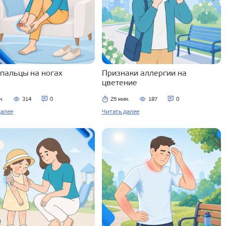
 пальцы на ногах
Признаки аллергии на
цветение
н.
314
0
25 мин.
187
0
далее
Читать далее