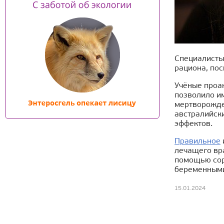
Специалисты
рациона, по
Учёные проан
позволило им
мертворожден
австралийски
эффектов.
Правильное
лечащего вр
помощью сор
беременными
15.01.2024