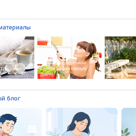
материалы
лияние
Учёные определили
Медики расс
 здоровье
самую эффективную
сколько вод
диету
в жару
ый блог