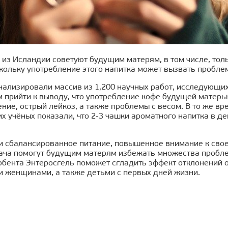
 из Исландии советуют будущим матерям, в том числе, то
скольку употребление этого напитка может вызвать пробле
ализировали массив из 1,200 научных работ, исследующих
 прийти к выводу, что употребление кофе будущей матерь
ие, острый лейкоз, а также проблемы с весом. В то же вр
х учёных показали, что 2-3 чашки ароматного напитка в 
и сбалансированное питание, повышенное внимание к сво
ача помогут будущим матерям избежать множества пробле
бента Энтеросгель поможет сгладить эффект отклонений 
 женщинами, а также детьми с первых дней жизни.