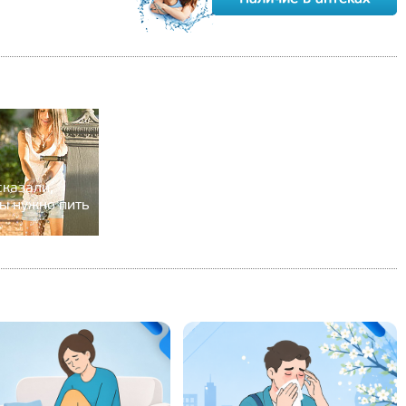
казали,
ы нужно пить