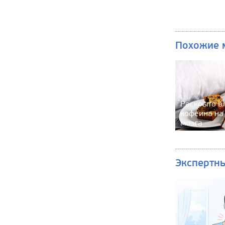
Похожие 
Раскрыто в
кофеина на
мозга
Экспертн