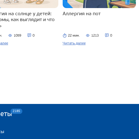
ия на солнце у детей:
Аллергия на пот
омы, как выглядит и что
ь
н.
1059
0
22 мин.
1213
0
далее
Читать далее
2185
веты
сы