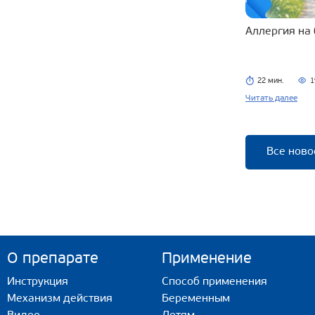
Аллергия на
22 мин.
1
Читать далее
Все ново
О препарате
Применение
Инструкция
Способ применения
Механизм действия
Беременным