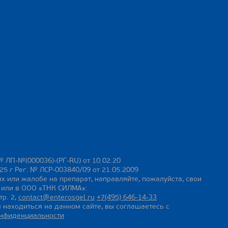
№ ЛП-№(000036)-(РГ-RU) от 10.02.20
25 г Рег. № ЛСР-003840/09 от 21.05.2009
х или жалобе на препарат, направляйте, пожалуйста, свои
ы или в ООО «ТНК СИЛМА»:
тр. 2,
contact@enterosgel.ru
+7(495) 646-14-33
 находиться на данном сайте, вы соглашаетесь с
онфиденциальности