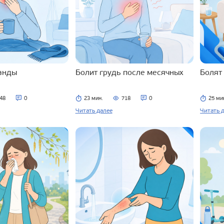
ланды
Болит грудь после месячных
Болят
48
0
23 мин.
718
0
25 ми
Читать далее
Читать 