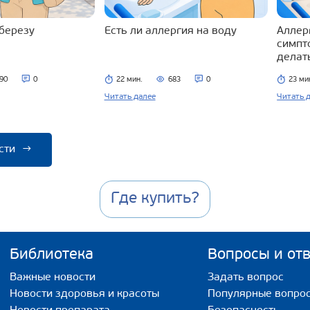
 березу
Есть ли аллергия на воду
Аллерг
симпт
делат
90
0
22 мин.
683
0
23 ми
Читать далее
Читать 
сти
→
Где купить?
Библиотека
Вопросы и от
Важные новости
Задать вопрос
Новости здоровья и красоты
Популярные вопро