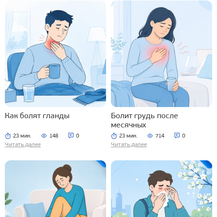
Как болят гланды
Болит грудь после
месячных
23 мин.
148
0
23 мин.
714
0
Читать далее
Читать далее