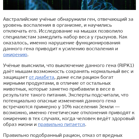
Австралийские учёные обнаружили ген, отвечающий за
уровень воспаления в организме, и научились
отключать его. Исследование на мышах позволило
специалистам замедлить набор веса у грызунов. Как
оказалось, именно нарушение функционирования
данного гена приводит к усилению воспаления и
ожирению
.
Учёные выяснили, что выключение данного гена (RIPK1)
даёт мышам возможность сохранять нормальный вес и
защищает
от диабета
, даже если рацион богат
жирными продуктами, в отличие от остальных
животных, которые заметно прибавили в весе в
результате такого питания. Эксперты подсчитали, что
потенциально опасные изменения данного гена
встречаются примерно у 10% населения Земли —
возможно, именно генетические отклонения приводят к
ожирению в тех случаях, когда человек ведёт здоровый
образ жизни и
правильно питается
.
Правильно подобранный рацион, отказ от вредных