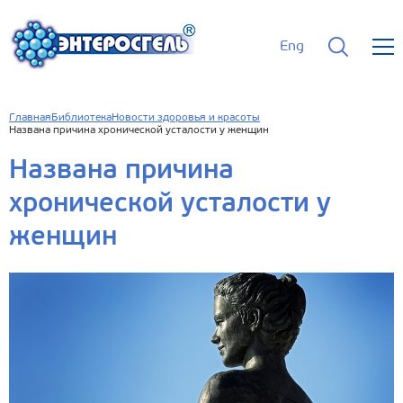
Eng
Главная
Библиотека
Новости здоровья и красоты
Названа причина хронической усталости у женщин
Названа причина
хронической усталости у
женщин