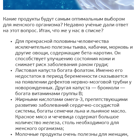
Какие продукты будут самым оптимальным выбором
для женского организма? Недавно учёные дали ответ
на этот вопрос. Итак, что же у нас в списке?
Для прекрасной половины человечества
исключительно полезны тыква, кабачки, морковь и
другие овощи, содержащие бета-каротин. Он
способствует улучшению состояния кожи и
снижает риск заболевания раком груди;
Листовая капуста богата фолатом. Именно его
недостаток в период беременности сказывается
на появлении дефектов нервно-мозговой трубки у
новорожденных. Другая капуста — брокколи —
богата витаминами группы В;
Жирными кислотами омега-3, препятствующими
развитию заболеваний сердечно-сосудистой
системы, богаты семечки льна и льняное масло.
Красное мясо и чечевица содержат большое
количество железа, столь необходимого для
женского организма;
Молочные продукты очень полезны для женщин,