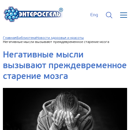
Eng
Главная
Библиотека
Новости здоровья и красоты
Негативные мысли вызывают преждевременное старение мозга
Негативные мысли
вызывают преждевременное
старение мозга