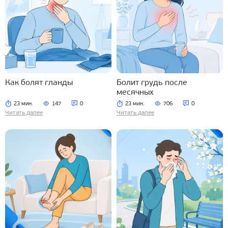
Как болят гланды
Болит грудь после
месячных
23 мин.
147
0
23 мин.
706
0
Читать далее
Читать далее