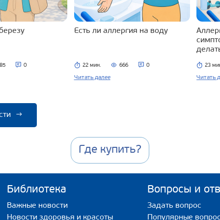
 березу
Есть ли аллергия на воду
Аллерг
симпт
делат
85
0
22 мин.
666
0
23 ми
Читать далее
Читать 
сти
→
Где купить?
Библиотека
Вопросы и от
Важные новости
Задать вопрос
Новости здоровья и красоты
Популярные вопро