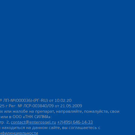
№ ЛП-№(000036)-(РГ-RU) от 10.02.20
25 г Рег. № ЛСР-003840/09 от 21.05.2009
х или жалобе на препарат, направляйте, пожалуйста, свои
ы или в ООО «ТНК СИЛМА»:
тр. 2,
contact@enterosgel.ru
+7(495) 646-14-33
 находиться на данном сайте, вы соглашаетесь с
онфиденциальности