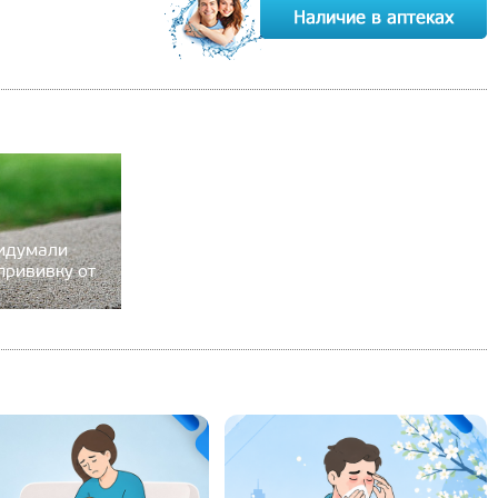
ридумали
прививку от