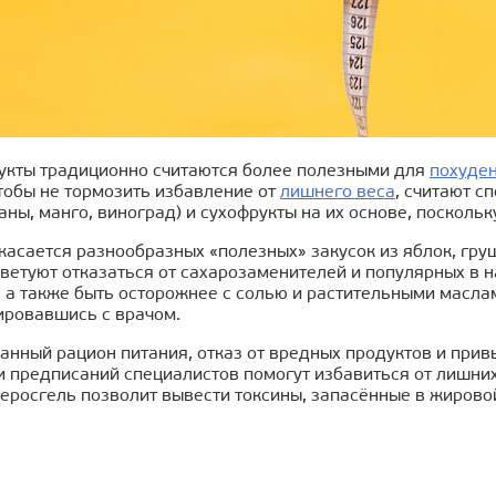
укты традиционно считаются более полезными для
похуде
тобы не тормозить избавление от
лишнего веса
, считают с
аны, манго, виноград) и сухофрукты на их основе, поскольк
касается разнообразных «полезных» закусок из яблок, груш
ветуют отказаться от сахарозаменителей и популярных в н
, а также быть осторожнее с солью и растительными масл
ировавшись с врачом.
нный рацион питания, отказ от вредных продуктов и прив
и предписаний специалистов помогут избавиться от лишни
еросгель позволит вывести токсины, запасённые в жирово