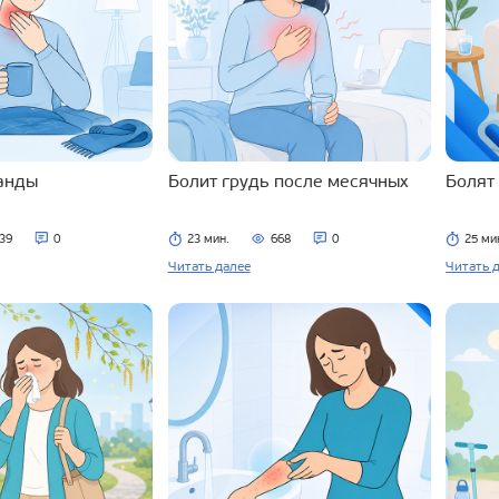
ланды
Болит грудь после месячных
Болят
39
0
23 мин.
668
0
25 ми
Читать далее
Читать 