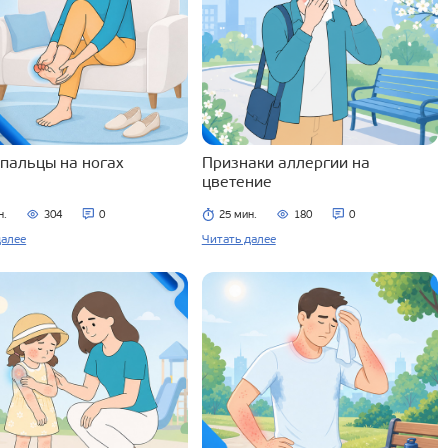
 пальцы на ногах
Признаки аллергии на
цветение
н.
304
0
25 мин.
180
0
далее
Читать далее