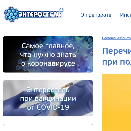
О препарате
Инс
Главная
Библиот
Перечи
при п