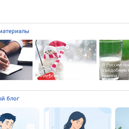
материалы
В России п
фисная
съедобную 
Аллергия на холод
гриппа
ый блог