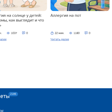
ия на солнце у детей:
Аллергия на пот
омы, как выглядит и что
ь
н.
1037
0
22 мин.
1180
0
далее
Читать далее
2185
веты
сы