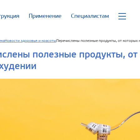
трукция
Применение
Специалистам
ека
Новости здоровья и красоты
Перечислены полезные продукты, от которых 
слены полезные продукты, от 
охудении