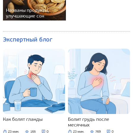
Названы продукты,
улучшающие сон
Экспертный блог
Как болят гланды
Болит грудь после
месячных
23 мин.
165
0
23 мин.
769
0