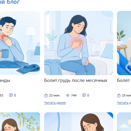
ый блог
ланды
Болит грудь после месячных
Болят
53
0
23 мин.
744
0
25 ми
Читать далее
Читать 