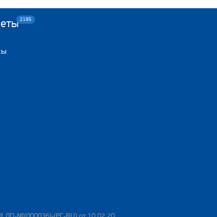
2185
веты
сы
№ ЛП-№(000036)-(РГ-RU) от 10.02.20