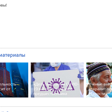
овы!
материалы
ельность
«Дельта-штамм» COVID-
Учёные выяс
сит от
19 в 2 раза заразнее
сохранит ос
предшественника
старости