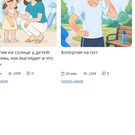
ия на солнце у детей:
Аллергия на пот
омы, как выглядит и что
ь
н.
1079
0
22 мин.
1224
0
далее
Читать далее