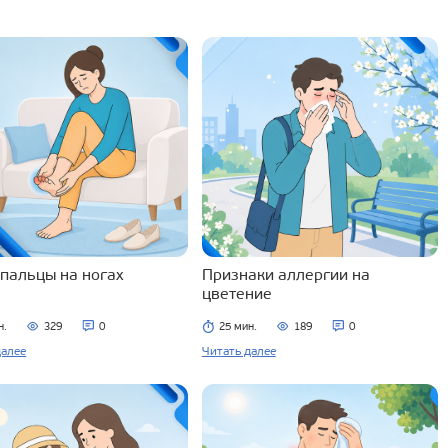
 пальцы на ногах
Признаки аллергии на
цветение
н.
329
0
25 мин.
189
0
далее
Читать далее