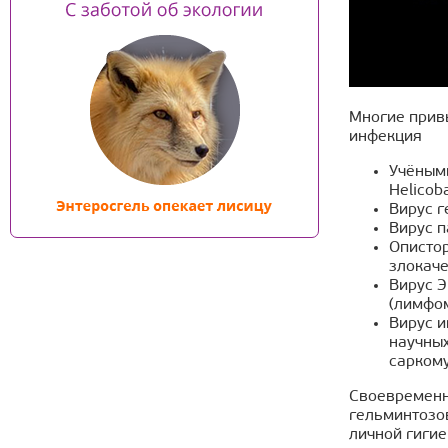
Многие привы
инфекция
Учёными
Helicob
Вирус г
Вирус п
Опистор
злокаче
Вирус 
(лимфом
Вирус и
научных
сарком
Своевременн
гельминтозо
личной гигие