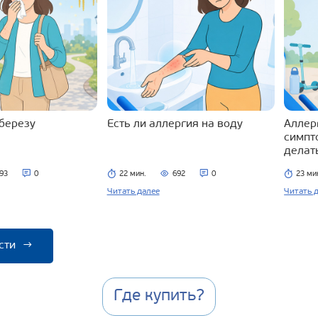
 березу
Есть ли аллергия на воду
Аллерг
симпт
делат
93
0
22 мин.
692
0
23 ми
Читать далее
Читать 
сти
→
Где купить?