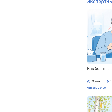
Экспертн
Как болят г
23 мин.
1
Читать далее