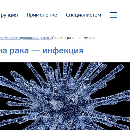
трукция
Применение
Специалистам
ека
Новости здоровья и красоты
Причина рака — инфекция
на рака — инфекция