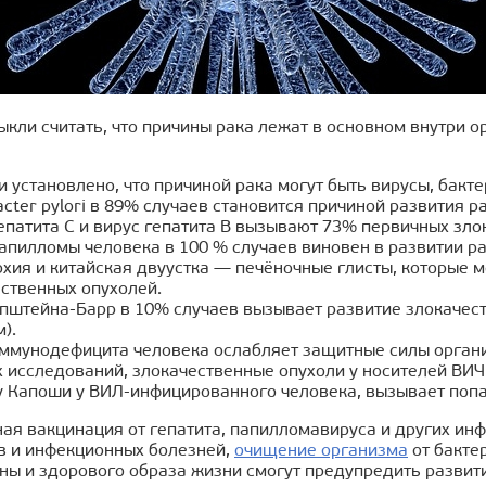
кли считать, что причины рака лежат в основном внутри о
 установлено, что причиной рака могут быть вирусы, бак
acter pylori в 89% случаев становится причиной развития р
епатита С и вирус гепатита В вызывают 73% первичных зло
апилломы человека в 100 % случаев виновен в развитии ра
хия и китайская двуустка — печёночные глисты, которые м
ственных опухолей.
Эпштейна-Барр в 10% случаев вызывает развитие злокаче
).
ммунодефицита человека ослабляет защитные силы органи
 исследований, злокачественные опухоли у носителей ВИ
у Капоши у ВИЛ-инфицированного человека, вызывает поп
ая вакцинация от гепатита, папилломавируса и других ин
в и инфекционных болезней,
очищение организма
от бакте
ны и здорового образа жизни смогут предупредить развит