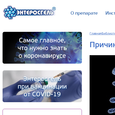
О препарате
Инс
Главная
Библиот
Причи