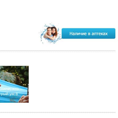
нили, кто
трый ум в