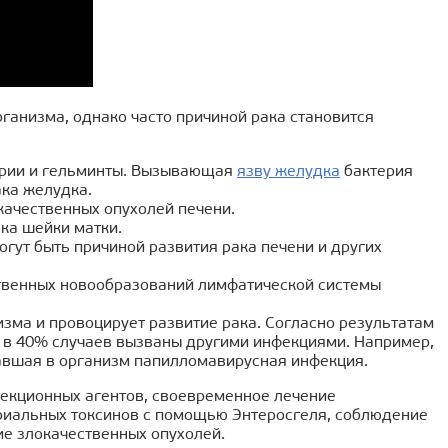
рганизма, однако часто причиной рака становится
терии и гельминты. Вызывающая
язву желудка
бактерия
ака желудка.
качественных опухолей печени.
ка шейки матки.
огут быть причиной развития рака печени и других
ственных новообразований лимфатической системы
зма и провоцирует развитие рака. Согласно результатам
Ч в 40% случаев вызваны другими инфекциями. Например,
авшая в организм папилломавирусная инфекция.
фекционных агентов, своевременное лечение
риальных токсинов с помощью Энтеросгеля, соблюдение
ие злокачественных опухолей.