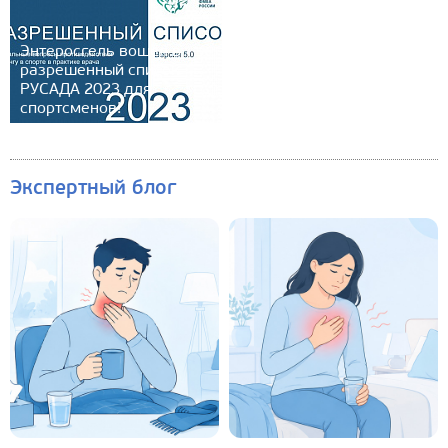
Энтеросгель вошел в
разрешенный список
РУСАДА 2023 для
спортсменов!
Экспертный блог