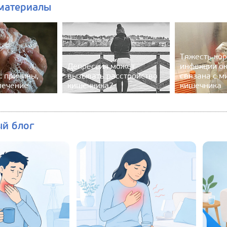
материалы
Тяжесть ко
Депрессия может
инфекции о
: причины,
вызывать расстройство
связана с 
лечение
кишечника?
кишечника
ый блог