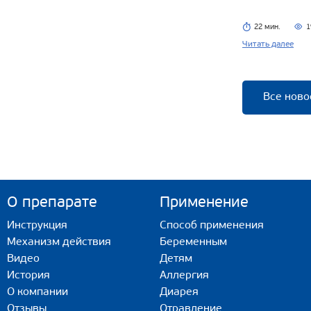
22 мин.
1
Читать далее
Все ново
О препарате
Применение
Инструкция
Способ применения
Механизм действия
Беременным
Видео
Детям
История
Аллергия
О компании
Диарея
Отзывы
Отравление