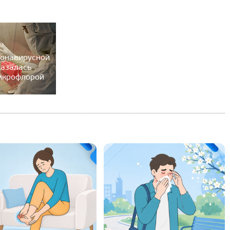
ронавирусной
казалась
микрофлорой