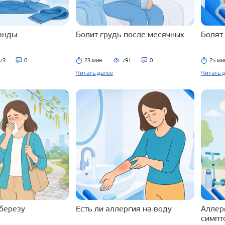
ланды
Болит грудь после месячных
Болят
73
0
23 мин.
791
0
25 ми
Читать далее
Читать 
 березу
Есть ли аллергия на воду
Аллерг
симпт