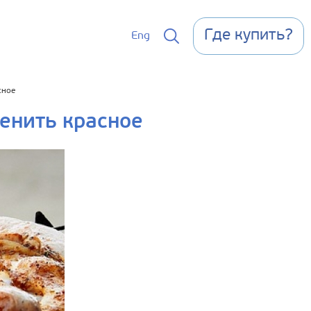
Где купить?
Eng
сное
енить красное