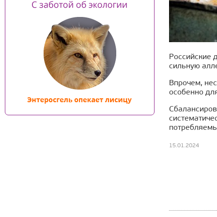
Российские д
сильную алле
Впрочем, нес
особенно для
Сбалансирова
систематиче
потребляемы
15.01.2024