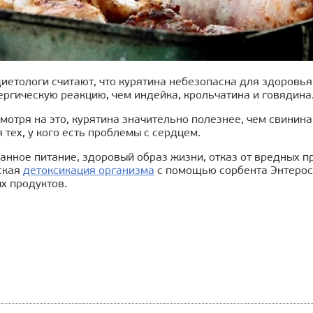
иетологи считают, что курятина небезопасна для здоровья
ргическую реакцию, чем индейка, крольчатина и говядина
мотря на это, курятина значительно полезнее, чем свинина
 тех, у кого есть проблемы с сердцем.
нное питание, здоровый образ жизни, отказ от вредных п
ская
детоксикация организма
с помощью сорбента Энтерос
х продуктов.