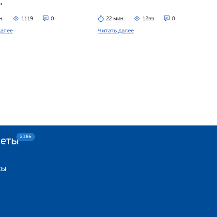
ь
н.
1119
0
22 мин.
1255
0
далее
Читать далее
2185
веты
сы