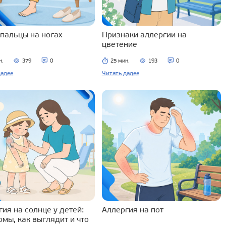
 пальцы на ногах
Признаки аллергии на
цветение
н.
379
0
25 мин.
193
0
далее
Читать далее
ия на солнце у детей:
Аллергия на пот
омы, как выглядит и что