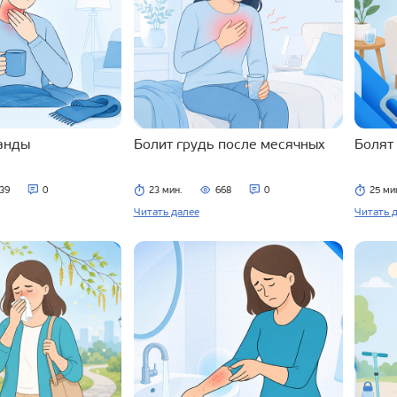
ланды
Болит грудь после месячных
Болят
39
0
23 мин.
668
0
25 ми
Читать далее
Читать 