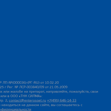
№ ЛП-№(000036)-(РГ-RU) от 10.02.20
25 г Рег. № ЛСР-003840/09 от 21.05.2009
х или жалобе на препарат, направляйте, пожалуйста, свои
ы или в ООО «ТНК СИЛМА»:
тр. 2,
contact@enterosgel.ru
+7(495) 646-14-33
 находиться на данном сайте, вы соглашаетесь с
онфиденциальности