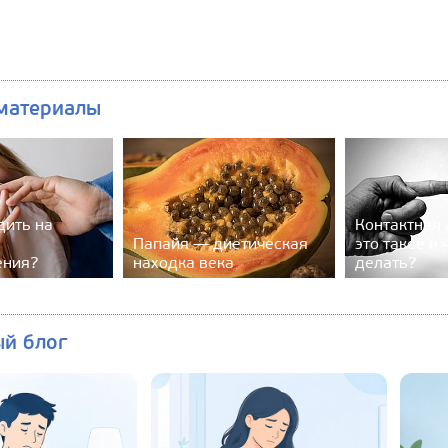
материалы
дить на
Контактная 
Папайя — диетическая
это такое и 
ения?
находка века
делать?
ый блог