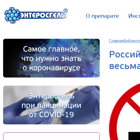
О препарате
Инс
Главная
Библиот
Росси
весьм