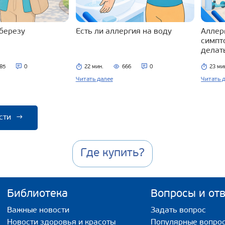
 березу
Есть ли аллергия на воду
Аллерг
симпт
делат
85
0
22 мин.
666
0
23 ми
Читать далее
Читать 
сти
→
Где купить?
Библиотека
Вопросы и от
Важные новости
Задать вопрос
Новости здоровья и красоты
Популярные вопро