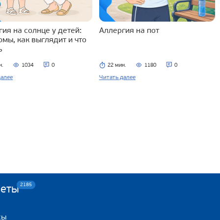
ия на солнце у детей:
Аллергия на пот
омы, как выглядит и что
ь
н.
1034
0
22 мин.
1180
0
далее
Читать далее
2185
веты
сы