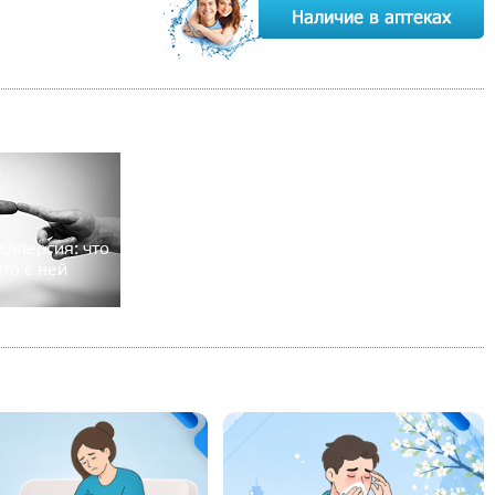
аллергия: что
что с ней