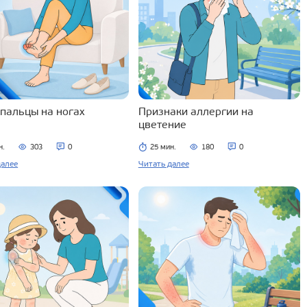
 пальцы на ногах
Признаки аллергии на
цветение
н.
303
0
25 мин.
180
0
далее
Читать далее