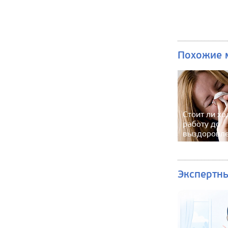
Похожие 
Стоит ли хо
работу до
выздоровл
Экспертн